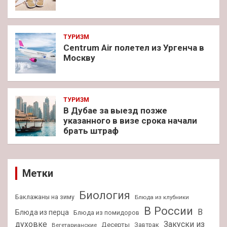
ТУРИЗМ
Centrum Air полетел из Ургенча в
Москву
ТУРИЗМ
В Дубае за выезд позже
указанного в визе срока начали
брать штраф
Метки
Биология
Баклажаны на зиму
Блюда из клубники
В России
В
Блюда из перца
Блюда из помидоров
духовке
Закуски из
Десерты
Завтрак
Вегетарианские