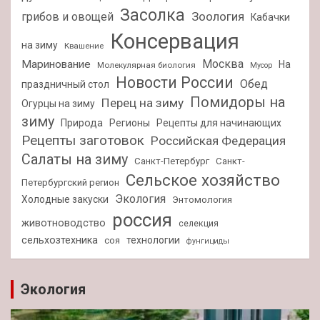
Засолка
Зоология
грибов и овощей
Кабачки
Консервация
на зиму
Квашение
Москва
Маринование
На
Молекулярная биология
Мусор
Новости России
Обед
праздничный стол
Помидоры на
Перец на зиму
Огурцы на зиму
зиму
Природа
Регионы
Рецепты для начинающих
Рецепты заготовок
Российская Федерация
Салаты на зиму
Санкт-Петербург
Санкт-
Сельское хозяйство
Петербургский регион
Экология
Холодные закуски
Энтомология
россия
животноводство
селекция
сельхозтехника
технологии
соя
фунгициды
Экология