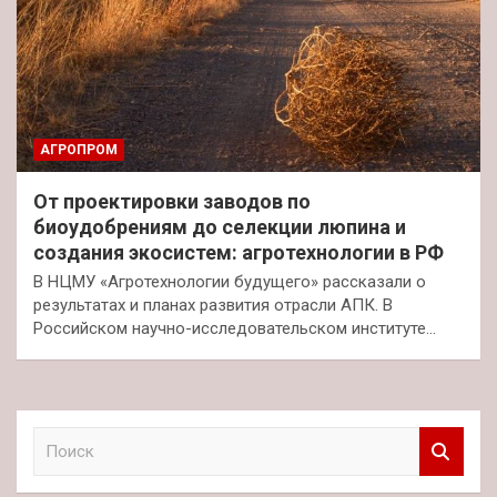
АГРОПРОМ
От проектировки заводов по
биоудобрениям до селекции люпина и
создания экосистем: агротехнологии в РФ
В НЦМУ «Агротехнологии будущего» рассказали о
результатах и планах развития отрасли АПК. В
Российском научно-исследовательском институте…
П
о
и