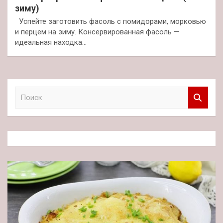
зиму)
Успейте заготовить фасоль с помидорами, морковью
и перцем на зиму. Консервированная фасоль —
идеальная находка…
П
о
и
с
к