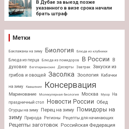
В Дубае за выезд позже
указанного в визе срока начали
брать штраф
Метки
Биология
Баклажаны на зиму
Блюда из клубники
В России
В
Блюда из перца
Блюда из помидоров
духовке
Закуски из
Десерты
Завтрак
Вегетарианские
Засолка
Зоология
грибов и овощей
Кабачки
Консервация
на зиму
Квашение
Москва
Маринование
На
Молекулярная биология
Мусор
Новости России
Обед
праздничный стол
Помидоры на
Перец на зиму
Огурцы на зиму
зиму
Природа
Регионы
Рецепты для начинающих
Рецепты заготовок
Российская Федерация