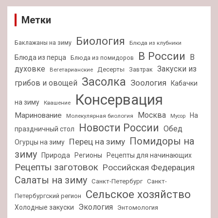
Метки
Биология
Баклажаны на зиму
Блюда из клубники
В России
В
Блюда из перца
Блюда из помидоров
духовке
Закуски из
Десерты
Завтрак
Вегетарианские
Засолка
Зоология
грибов и овощей
Кабачки
Консервация
на зиму
Квашение
Москва
Маринование
На
Молекулярная биология
Мусор
Новости России
Обед
праздничный стол
Помидоры на
Перец на зиму
Огурцы на зиму
зиму
Природа
Регионы
Рецепты для начинающих
Рецепты заготовок
Российская Федерация
Салаты на зиму
Санкт-Петербург
Санкт-
Сельское хозяйство
Петербургский регион
Экология
Холодные закуски
Энтомология