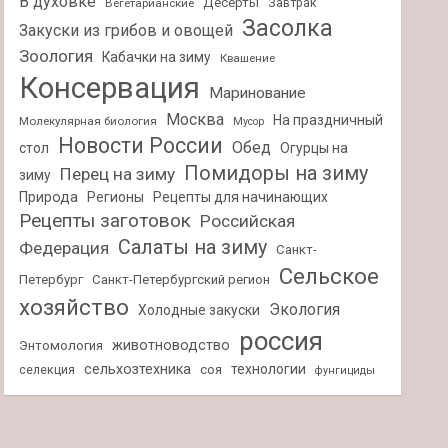
В духовке
Десерты
Завтрак
Вегетарианские
Засолка
Закуски из грибов и овощей
Зоология
Кабачки на зиму
Квашение
Консервация
Маринование
Москва
На праздничный
Молекулярная биология
Мусор
Новости России
Обед
стол
Огурцы на
Помидоры на зиму
Перец на зиму
зиму
Природа
Регионы
Рецепты для начинающих
Рецепты заготовок
Российская
Салаты на зиму
Федерация
Санкт-
Сельское
Петербург
Санкт-Петербургский регион
хозяйство
Экология
Холодные закуски
россия
животноводство
Энтомология
сельхозтехника
технологии
селекция
соя
фунгициды