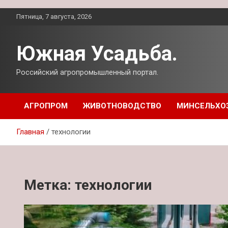
Перейти
Пятница, 7 августа, 2026
к
содержимому
Южная Усадьба.
Российский агропромышленный портал.
АГРОПРОМ
ЖИВОТНОВОДСТВО
МИНСЕЛЬХО
Главная
технологии
Метка:
технологии