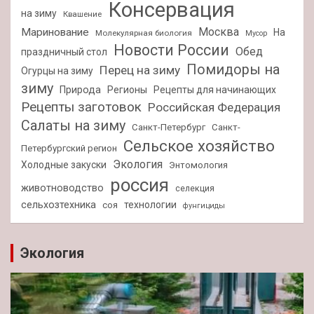
Консервация
на зиму
Квашение
Москва
Маринование
На
Молекулярная биология
Мусор
Новости России
Обед
праздничный стол
Помидоры на
Перец на зиму
Огурцы на зиму
зиму
Природа
Регионы
Рецепты для начинающих
Рецепты заготовок
Российская Федерация
Салаты на зиму
Санкт-Петербург
Санкт-
Сельское хозяйство
Петербургский регион
Экология
Холодные закуски
Энтомология
россия
животноводство
селекция
сельхозтехника
технологии
соя
фунгициды
Экология