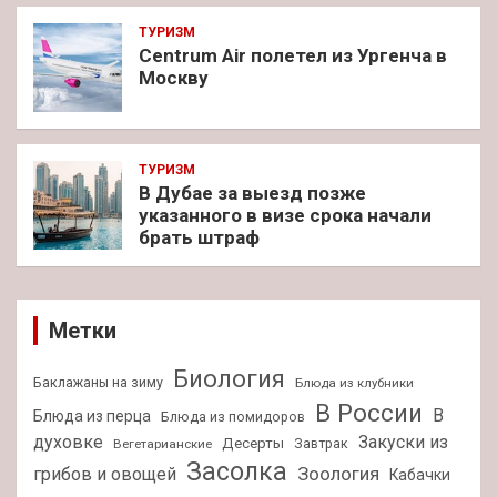
ТУРИЗМ
Centrum Air полетел из Ургенча в
Москву
ТУРИЗМ
В Дубае за выезд позже
указанного в визе срока начали
брать штраф
Метки
Биология
Баклажаны на зиму
Блюда из клубники
В России
В
Блюда из перца
Блюда из помидоров
духовке
Закуски из
Десерты
Завтрак
Вегетарианские
Засолка
Зоология
грибов и овощей
Кабачки