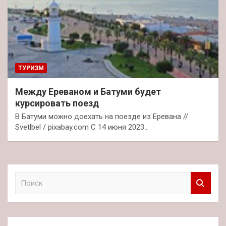
ТУРИЗМ
Между Ереваном и Батуми будет
курсировать поезд
В Батуми можно доехать на поезде из Еревана //
Svetlbel / pixabay.com С 14 июня 2023…
П
о
и
с
к