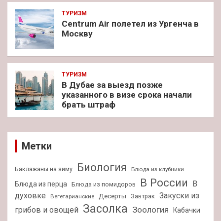
ТУРИЗМ
Centrum Air полетел из Ургенча в
Москву
ТУРИЗМ
В Дубае за выезд позже
указанного в визе срока начали
брать штраф
Метки
Биология
Баклажаны на зиму
Блюда из клубники
В России
В
Блюда из перца
Блюда из помидоров
духовке
Закуски из
Десерты
Завтрак
Вегетарианские
Засолка
Зоология
грибов и овощей
Кабачки