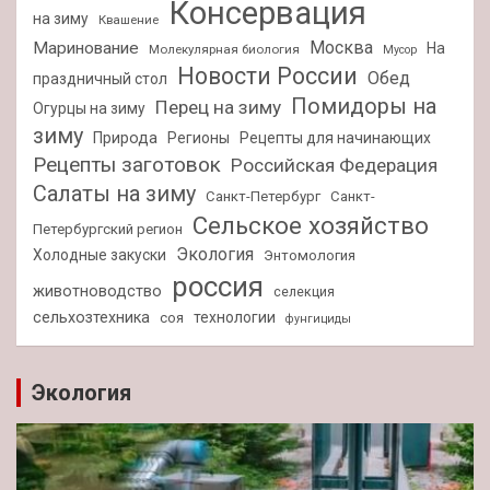
Консервация
на зиму
Квашение
Москва
Маринование
На
Молекулярная биология
Мусор
Новости России
Обед
праздничный стол
Помидоры на
Перец на зиму
Огурцы на зиму
зиму
Природа
Регионы
Рецепты для начинающих
Рецепты заготовок
Российская Федерация
Салаты на зиму
Санкт-Петербург
Санкт-
Сельское хозяйство
Петербургский регион
Экология
Холодные закуски
Энтомология
россия
животноводство
селекция
сельхозтехника
технологии
соя
фунгициды
Экология