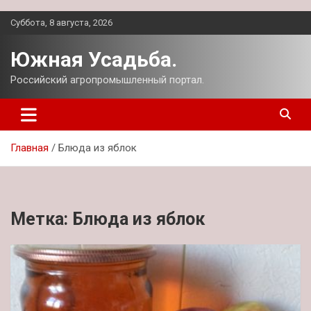
Перейти
Суббота, 8 августа, 2026
к
содержимому
Южная Усадьба.
Российский агропромышленный портал.
Главная
Блюда из яблок
Метка:
Блюда из яблок