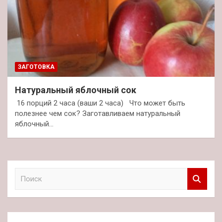
ЗАГОТОВКА
Натуральный яблочный сок
16 порций 2 часа (ваши 2 часа) Что может быть
полезнее чем сок? Заготавливаем натуральный
яблочный…
П
о
и
с
к