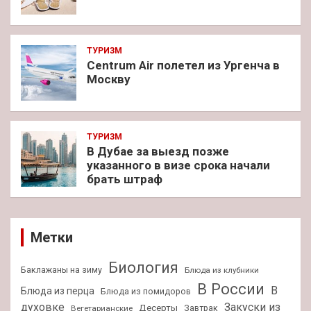
ТУРИЗМ
Centrum Air полетел из Ургенча в
Москву
ТУРИЗМ
В Дубае за выезд позже
указанного в визе срока начали
брать штраф
Метки
Биология
Баклажаны на зиму
Блюда из клубники
В России
В
Блюда из перца
Блюда из помидоров
духовке
Закуски из
Десерты
Завтрак
Вегетарианские