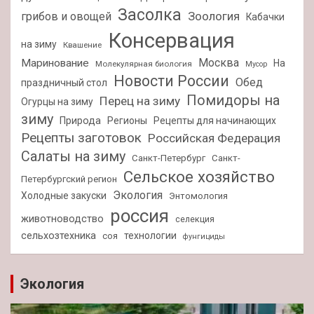
Засолка
Зоология
грибов и овощей
Кабачки
Консервация
на зиму
Квашение
Москва
Маринование
На
Молекулярная биология
Мусор
Новости России
Обед
праздничный стол
Помидоры на
Перец на зиму
Огурцы на зиму
зиму
Природа
Регионы
Рецепты для начинающих
Рецепты заготовок
Российская Федерация
Салаты на зиму
Санкт-Петербург
Санкт-
Сельское хозяйство
Петербургский регион
Экология
Холодные закуски
Энтомология
россия
животноводство
селекция
сельхозтехника
технологии
соя
фунгициды
Экология