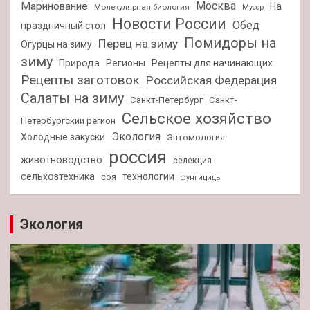
Москва
Маринование
На
Молекулярная биология
Мусор
Новости России
Обед
праздничный стол
Помидоры на
Перец на зиму
Огурцы на зиму
зиму
Природа
Регионы
Рецепты для начинающих
Рецепты заготовок
Российская Федерация
Салаты на зиму
Санкт-Петербург
Санкт-
Сельское хозяйство
Петербургский регион
Экология
Холодные закуски
Энтомология
россия
животноводство
селекция
сельхозтехника
технологии
соя
фунгициды
Экология