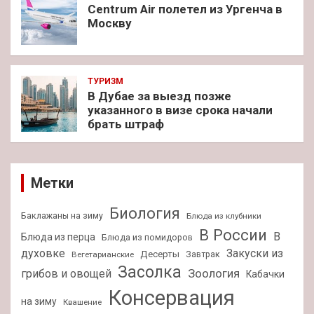
Centrum Air полетел из Ургенча в
Москву
ТУРИЗМ
В Дубае за выезд позже
указанного в визе срока начали
брать штраф
Метки
Биология
Баклажаны на зиму
Блюда из клубники
В России
В
Блюда из перца
Блюда из помидоров
духовке
Закуски из
Десерты
Завтрак
Вегетарианские
Засолка
Зоология
грибов и овощей
Кабачки
Консервация
на зиму
Квашение