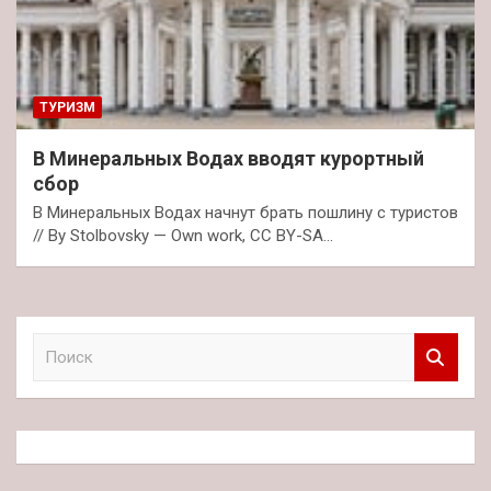
ТУРИЗМ
В Минеральных Водах вводят курортный
сбор
В Минеральных Водах начнут брать пошлину с туристов
// By Stolbovsky — Own work, CC BY-SA…
П
о
и
с
к