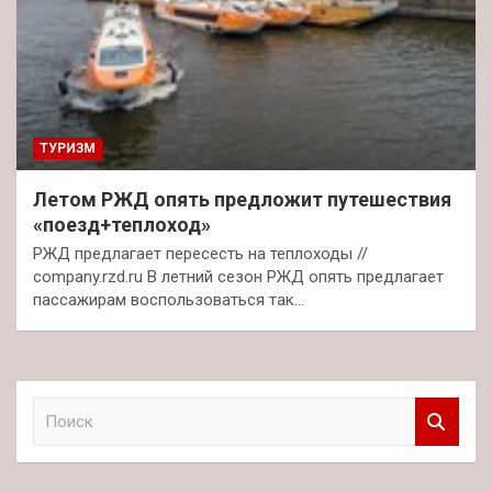
ТУРИЗМ
Летом РЖД опять предложит путешествия
«поезд+теплоход»
РЖД предлагает пересесть на теплоходы //
company.rzd.ru В летний сезон РЖД опять предлагает
пассажирам воспользоваться так…
П
о
и
с