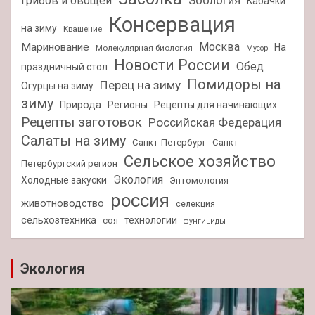
Зоология
грибов и овощей
Кабачки
Консервация
на зиму
Квашение
Москва
Маринование
На
Молекулярная биология
Мусор
Новости России
Обед
праздничный стол
Помидоры на
Перец на зиму
Огурцы на зиму
зиму
Природа
Регионы
Рецепты для начинающих
Рецепты заготовок
Российская Федерация
Салаты на зиму
Санкт-Петербург
Санкт-
Сельское хозяйство
Петербургский регион
Экология
Холодные закуски
Энтомология
россия
животноводство
селекция
сельхозтехника
технологии
соя
фунгициды
Экология