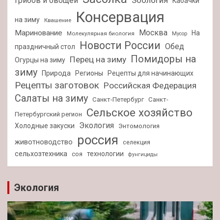
Зоология
грибов и овощей
Кабачки
Консервация
на зиму
Квашение
Москва
Маринование
На
Молекулярная биология
Мусор
Новости России
Обед
праздничный стол
Помидоры на
Перец на зиму
Огурцы на зиму
зиму
Природа
Регионы
Рецепты для начинающих
Рецепты заготовок
Российская Федерация
Салаты на зиму
Санкт-Петербург
Санкт-
Сельское хозяйство
Петербургский регион
Экология
Холодные закуски
Энтомология
россия
животноводство
селекция
сельхозтехника
технологии
соя
фунгициды
Экология