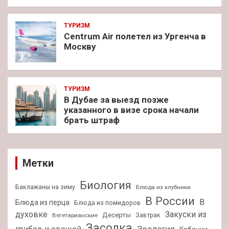
ТУРИЗМ
Centrum Air полетел из Ургенча в
Москву
ТУРИЗМ
В Дубае за выезд позже
указанного в визе срока начали
брать штраф
Метки
Биология
Баклажаны на зиму
Блюда из клубники
В России
В
Блюда из перца
Блюда из помидоров
духовке
Закуски из
Десерты
Завтрак
Вегетарианские
Засолка