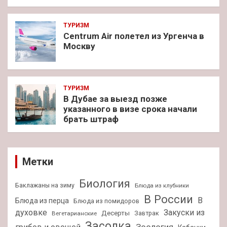
ТУРИЗМ
Centrum Air полетел из Ургенча в
Москву
ТУРИЗМ
В Дубае за выезд позже
указанного в визе срока начали
брать штраф
Метки
Биология
Баклажаны на зиму
Блюда из клубники
В России
В
Блюда из перца
Блюда из помидоров
духовке
Закуски из
Десерты
Завтрак
Вегетарианские
Засолка