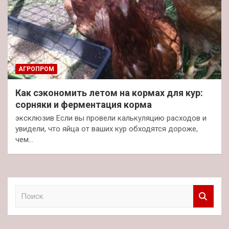
АГРОПРОМ
Как сэкономить летом на кормах для кур:
сорняки и ферментация корма
эксклюзив Если вы провели калькуляцию расходов и
увидели, что яйца от ваших кур обходятся дороже,
чем…
П
о
и
с