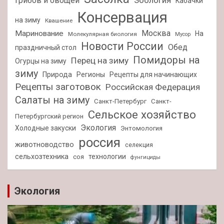
Зоология
грибов и овощей
Кабачки
Консервация
на зиму
Квашение
Москва
Маринование
На
Молекулярная биология
Мусор
Новости России
Обед
праздничный стол
Помидоры на
Перец на зиму
Огурцы на зиму
зиму
Природа
Регионы
Рецепты для начинающих
Рецепты заготовок
Российская Федерация
Салаты на зиму
Санкт-Петербург
Санкт-
Сельское хозяйство
Петербургский регион
Экология
Холодные закуски
Энтомология
россия
животноводство
селекция
сельхозтехника
технологии
соя
фунгициды
Экология