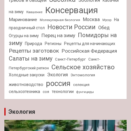
Зоология
грибов и овощей
Кабачки
Консервация
на зиму
Квашение
Москва
Маринование
На
Молекулярная биология
Мусор
Новости России
Обед
праздничный стол
Помидоры на
Перец на зиму
Огурцы на зиму
зиму
Природа
Регионы
Рецепты для начинающих
Рецепты заготовок
Российская Федерация
Салаты на зиму
Санкт-Петербург
Санкт-
Сельское хозяйство
Петербургский регион
Экология
Холодные закуски
Энтомология
россия
животноводство
селекция
сельхозтехника
технологии
соя
фунгициды
Экология