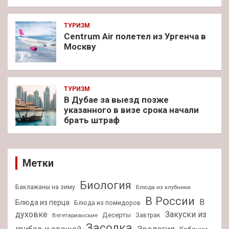
ТУРИЗМ
Centrum Air полетел из Ургенча в
Москву
ТУРИЗМ
В Дубае за выезд позже
указанного в визе срока начали
брать штраф
Метки
Биология
Баклажаны на зиму
Блюда из клубники
В России
В
Блюда из перца
Блюда из помидоров
духовке
Закуски из
Десерты
Завтрак
Вегетарианские
Засолка