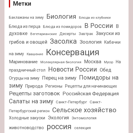
Метки
Биология
Баклажаны на зиму
Блюда из клубники
В России
В
Блюда из перца
Блюда из помидоров
духовке
Закуски из
Десерты
Завтрак
Вегетарианские
Засолка
Зоология
грибов и овощей
Кабачки
Консервация
на зиму
Квашение
Москва
Маринование
На
Молекулярная биология
Мусор
Новости России
Обед
праздничный стол
Помидоры на
Перец на зиму
Огурцы на зиму
зиму
Природа
Регионы
Рецепты для начинающих
Рецепты заготовок
Российская Федерация
Салаты на зиму
Санкт-Петербург
Санкт-
Сельское хозяйство
Петербургский регион
Экология
Холодные закуски
Энтомология
россия
животноводство
селекция