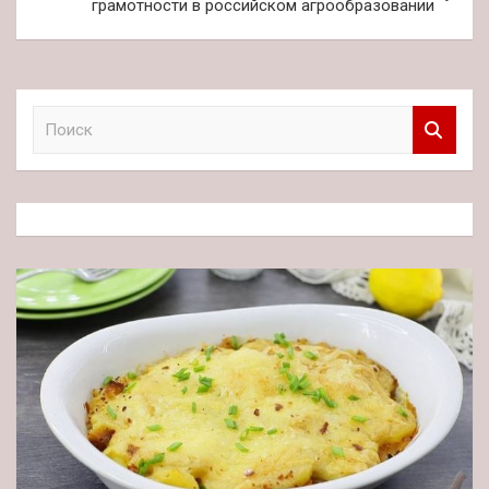
грамотности в российском агрообразовании
П
о
и
с
к