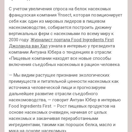
С учетом увеличения
спроса на белок насекомых
французская компания Ÿnsect, которая позиционирует
себя как один из мировых лидеров в пищевом
насекомоводстве, собирается построить дюжину
вертикальных ферм с насекомыми по всему миру к
2030 году.
Журналист портала Food Ingredients First
Джоланда ван Хал
узнала в интервью у президента
компании Антуана Юбера о тенденциях в отрасли:
«Пищевые компании находят все новые способы
включения съедобных насекомых в рацион человека.
— Мы видим растущее признание экологических
преимуществ и питательной ценности насекомых как
источника человеческой пищи и прогнозируем
дальнейшее развитие отрасли съедобного
насекомоводства, — говорит Антуан Юбер в интервью
Food Ingredients First. – Рост пищевых продуктов на
основе насекомых очевиден, начиная от целых
насекомых и заканчивая переработанными
ингредиентами, такими как порошок белка, масло и
мука на основе насекомых».