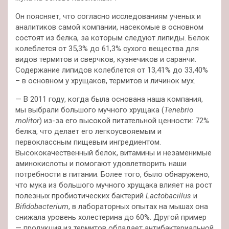
Он поясняет, что согласно исследованиям ученых и
аналитиков самой компании, насекомые в основном
состоят из белка, за которым следуют липиды. Белок
колеблется от 35,3% до 61,3% сухого вещества для
видов термитов и сверчков, кузнечиков и саранчи.
Содержание липидов колеблется от 13,41% до 33,40%
– в основном у хрущаков, термитов и личинок мух.
— В 2011 году, когда была основана наша компания,
мы выбрали большого мучного хрущака (
Tenebrio
molitor
) из-за его высокой питательной ценности: 72%
белка, что делает его легкоусвояемым и
первоклассным пищевым ингредиентом.
Высококачественный белок, витамины и незаменимые
аминокислоты и помогают удовлетворить наши
потребности в питании. Более того, было обнаружено,
что мука из большого мучного хрущака влияет на рост
полезных пробиотических бактерий
Lactobacillus
и
Bifidobacterium
, в лабораторных опытах на мышах она
снижала уровень холестерина до 60%. Другой пример
— продукция из термитов обладает антибактериальной