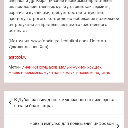
сверчка и др. Выращивание насекомых-вредителей
сельскохозяйственных культур, таких как термиты,
саранча и кузнечики, требует соответствующих
процедур строгого контроля во избежание возможной
интродукции за пределы сельскохозяйственного
объекта».
(Источник: www.foodingredientsfirst.com. По статье
Джоланды ван Хал).
agroxxi.ru
Метки:
личинки хрущаков
,
малый мучной хрущак
,
масло насекомых
,
мука насекомых
,
насекомоводство
Навигация
В Дубае за выезд позже указанного в визе срока
по
начали брать штраф
записям
Новый импульс для повышения цифровой