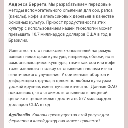
Андреса Беррета.
Мы разрабатываем передовые
методы вспомогательного опыления для сои, рапса
(канолы), кофе и апельсиновых деревьев в качестве
основных культур. Прирост продуктивности этих
культур с использованием нашей технологии может
превышать 10,7 миллиардов долларов США в год в
Бразилии.
Известно, что от насекомых-опылителей напрямую
зависят некоторые культуры, например, яблоки, но и
самоопыляющиеся культуры, такие как соя или кофе
тоже извлекают пользу от опыления пчелами из-за
генетического улучшения. У сои меньше абортов и
деформации стручка, в целом по любым культурам
урожай крупнее, имеет лучшее качество. Данные ФАО
показывают, что стоимость опыления в пищевой
цепочке в целом может достигать 577 миллиардов
долларов США в год.
AgriBrasilis.
Каковы преимущества этой услуги для
фермеров и какой доход она может принести?