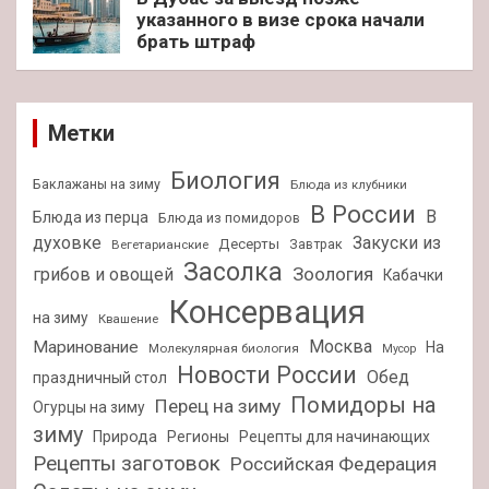
указанного в визе срока начали
брать штраф
Метки
Биология
Баклажаны на зиму
Блюда из клубники
В России
В
Блюда из перца
Блюда из помидоров
духовке
Закуски из
Десерты
Завтрак
Вегетарианские
Засолка
Зоология
грибов и овощей
Кабачки
Консервация
на зиму
Квашение
Москва
Маринование
На
Молекулярная биология
Мусор
Новости России
Обед
праздничный стол
Помидоры на
Перец на зиму
Огурцы на зиму
зиму
Природа
Регионы
Рецепты для начинающих
Рецепты заготовок
Российская Федерация