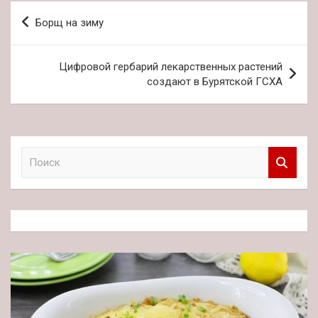
Навигация
Борщ на зиму
по
записям
Цифровой гербарий лекарственных растений
создают в Бурятской ГСХА
П
о
и
с
к