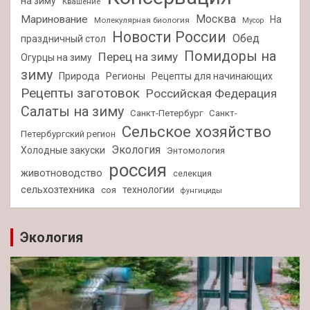
на зиму
Квашение
Москва
Маринование
На
Молекулярная биология
Мусор
Новости России
Обед
праздничный стол
Помидоры на
Перец на зиму
Огурцы на зиму
зиму
Природа
Регионы
Рецепты для начинающих
Рецепты заготовок
Российская Федерация
Салаты на зиму
Санкт-Петербург
Санкт-
Сельское хозяйство
Петербургский регион
Экология
Холодные закуски
Энтомология
россия
животноводство
селекция
сельхозтехника
технологии
соя
фунгициды
Экология