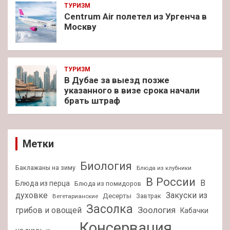
ТУРИЗМ
Centrum Air полетел из Ургенча в
Москву
ТУРИЗМ
В Дубае за выезд позже
указанного в визе срока начали
брать штраф
Метки
Биология
Баклажаны на зиму
Блюда из клубники
В России
В
Блюда из перца
Блюда из помидоров
духовке
Закуски из
Десерты
Завтрак
Вегетарианские
Засолка
Зоология
грибов и овощей
Кабачки
Консервация