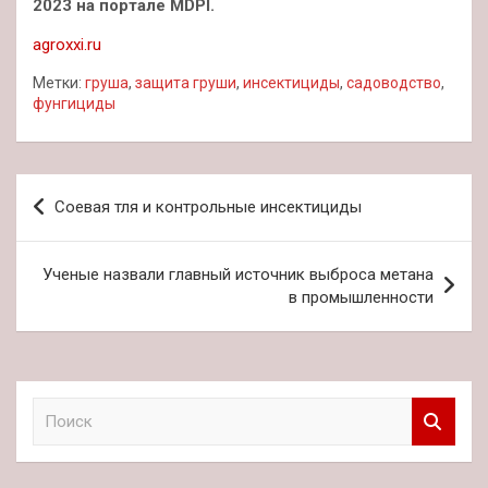
2023 на портале MDPI.
agroxxi.ru
Метки:
груша
,
защита груши
,
инсектициды
,
садоводство
,
фунгициды
Навигация
Соевая тля и контрольные инсектициды
по
записям
Ученые назвали главный источник выброса метана
в промышленности
П
о
и
с