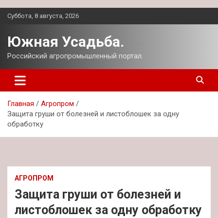
Перейти
Суббота, 8 августа, 2026
к
содержимому
Южная Усадьба.
Российский агропромышленный портал.
Главная
Агропром
Защита груши от болезней и листоблошек за одну
обработку
АГРОПРОМ
Защита груши от болезней и
листоблошек за одну обработку