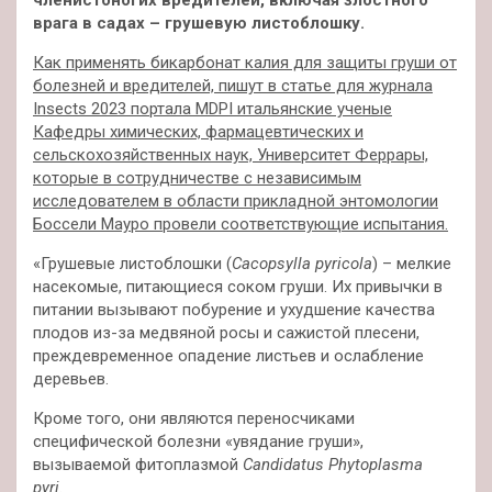
членистоногих вредителей, включая злостного
врага в садах – грушевую листоблошку.
Как применять бикарбонат калия для защиты груши от
болезней и вредителей, пишут в статье для журнала
Insects 2023 портала MDPI итальянские ученые
Кафедры химических, фармацевтических и
сельскохозяйственных наук, Университет Феррары,
которые в сотрудничестве с независимым
исследователем в области прикладной энтомологии
Боссели Мауро провели соответствующие испытания.
«Грушевые листоблошки (
Cacopsylla pyricola
) – мелкие
насекомые, питающиеся соком груши. Их привычки в
питании вызывают побурение и ухудшение качества
плодов из-за медвяной росы и сажистой плесени,
преждевременное опадение листьев и ослабление
деревьев.
Кроме того, они являются переносчиками
специфической болезни «увядание груши»,
вызываемой фитоплазмой
Candidatus Phytoplasma
pyri
.