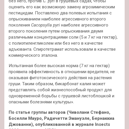
без него, против
C. pyri
в грушевых садах, чтобы
оценить его как возможную замену агрохимическим
пестицидам. Поставлено два полевых испытания с
опрыскиванием наиболее агрессивного второго
поколения
Cacopsylla pyri
наиболее агрессивного
второго поколения путем опрыскивания двумя
различными концентрациями соли (5 и 7 кг на гектар),
с полиэтиленгликолем или без него в качестве
адъюванта. Спиротетрамат использовали в качестве
коммерческого эталона.
Испытанная более высокая норма (7 кг на гектар)
проявила эффективность в отношении вредителя, не
оказывая фитотоксического действия на растения
груши. Таким образом, бикарбонат калия может
представлять собой жизнеспособный продукт для
одновременной борьбы с грушевой листоблошкой и
опасными болезнями культуры».
По статье группы авторов (Чиволани Стефано,
Боселли Мауро, Радичетти Эмануэле, Бернаккиа
Джованни), опубликованной в журнале Insects