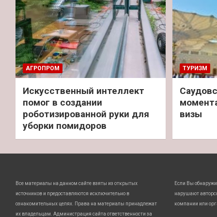
АГРОПРОМ
ТУРИЗМ
Искусственный интеллект
Саудовс
помог в создании
момент
роботизированной руки для
визы
уборки помидоров
Все материалы на данном сайте взяты из открытых
Если Вы обнаружи
источников и предоставляются исключительно в
нарушают авторс
ознакомительных целях. Права на материалы принадлежат
компании или орг
их владельцам. Администрация сайта ответственности за