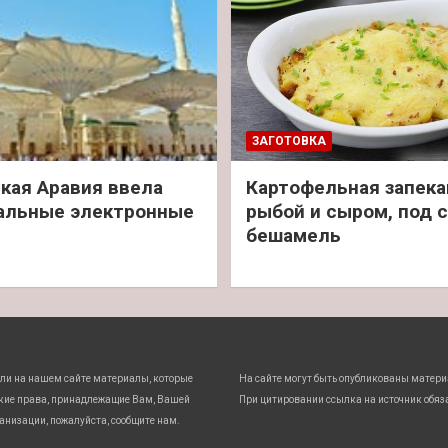
ЗАГОТОВКА
кая Аравия ввела
Картофельная запека
альные электронные
рыбой и сыром, под 
бешамель
ли на нашем сайте материалы, которые
На сайте могут быть опубликованы матери
кие права, принадлежащие Вам, Вашей
При цитировании ссылка на источник обяз
анизации, пожалуйста, сообщите нам.