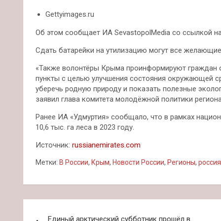
Gettyimages.ru
Об этом сообщает ИА SevastopolMedia со ссылкой на
Сдать батарейки на утилизацию могут все желающие
«Также волонтёры Крыма проинформируют граждан о
пункты с целью улучшения состояния окружающей ср
уберечь родную природу и показать полезные экол
заявил глава комитета молодёжной политики региона
Ранее ИА «Удмуртия» сообщало, что в рамках национ
10,6 тыс. га леса в 2023 году.
Источник:
russianemirates.com
Метки:
В России
,
Крым
,
Новости России
,
Регионы
,
россия
Навигация
Единый арктический субботник прошёл в