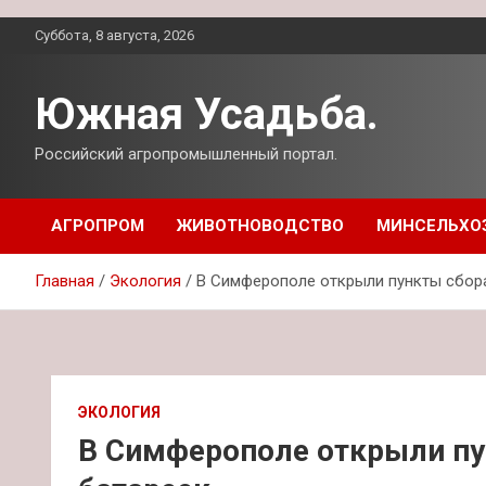
Перейти
Суббота, 8 августа, 2026
к
содержимому
Южная Усадьба.
Российский агропромышленный портал.
АГРОПРОМ
ЖИВОТНОВОДСТВО
МИНСЕЛЬХО
Главная
Экология
В Симферополе открыли пункты сбор
ЭКОЛОГИЯ
В Симферополе открыли пу