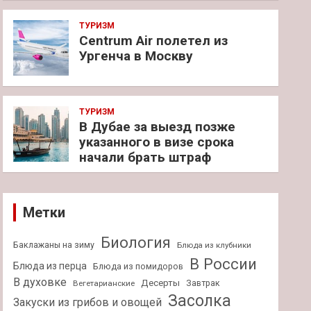
ТУРИЗМ
Centrum Air полетел из
Ургенча в Москву
ТУРИЗМ
В Дубае за выезд позже
указанного в визе срока
начали брать штраф
Метки
Биология
Баклажаны на зиму
Блюда из клубники
В России
Блюда из перца
Блюда из помидоров
В духовке
Десерты
Завтрак
Вегетарианские
Засолка
Закуски из грибов и овощей