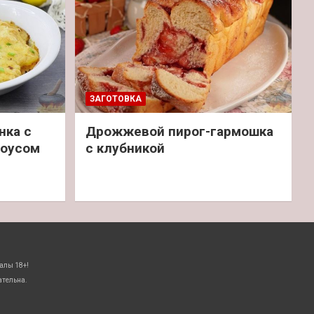
ЗАГОТОВКА
нка с
Дрожжевой пирог-гармошка
соусом
с клубникой
алы 18+!
ательна.