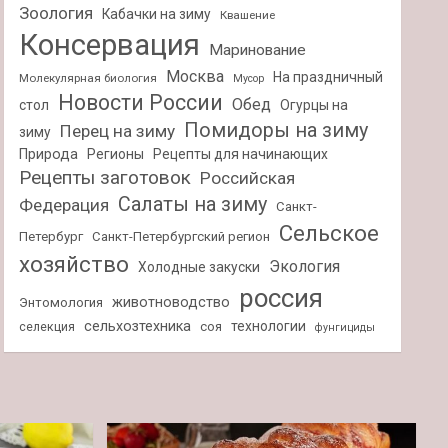
Зоология
Кабачки на зиму
Квашение
Консервация
Маринование
Москва
На праздничный
Молекулярная биология
Мусор
Новости России
Обед
стол
Огурцы на
Помидоры на зиму
Перец на зиму
зиму
Природа
Регионы
Рецепты для начинающих
Рецепты заготовок
Российская
Салаты на зиму
Федерация
Санкт-
Сельское
Петербург
Санкт-Петербургский регион
хозяйство
Экология
Холодные закуски
россия
животноводство
Энтомология
сельхозтехника
технологии
селекция
соя
фунгициды