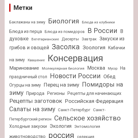
Метки
Биология
Баклажаны на зиму
Блюда из клубники
В России
В
Блюда из перца
Блюда из помидоров
духовке
Закуски из
Десерты
Завтрак
Вегетарианские
Засолка
Зоология
грибов и овощей
Кабачки
Консервация
на зиму
Квашение
Москва
Маринование
На
Молекулярная биология
Мусор
Новости России
Обед
праздничный стол
Помидоры на
Перец на зиму
Огурцы на зиму
зиму
Природа
Регионы
Рецепты для начинающих
Рецепты заготовок
Российская Федерация
Салаты на зиму
Санкт-Петербург
Санкт-
Сельское хозяйство
Петербургский регион
Экология
Холодные закуски
Энтомология
россия
животноводство
селекция