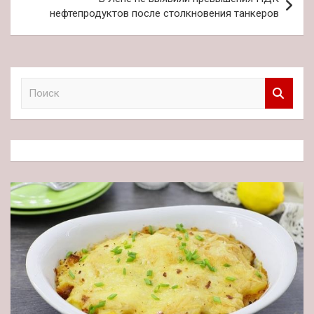
нефтепродуктов после столкновения танкеров
П
о
и
с
к