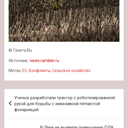
© Газета.Ru
Источник:
news.rambler.ru
Метки:
ЕС
,
Конфликты
,
Сельское хозяйство
Навигация
Ученые разработали трактор с роботизированной
по
рукой для борьбы с инвазивной пятнистой
фонарницей
записям
В Лене не выявили превышения ПДК