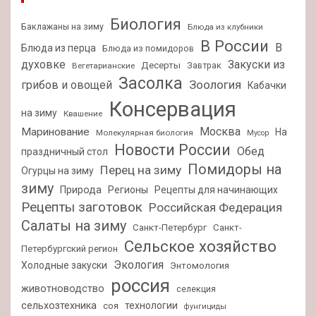
Биология
Баклажаны на зиму
Блюда из клубники
В России
В
Блюда из перца
Блюда из помидоров
духовке
Закуски из
Десерты
Завтрак
Вегетарианские
Засолка
Зоология
грибов и овощей
Кабачки
Консервация
на зиму
Квашение
Москва
Маринование
На
Молекулярная биология
Мусор
Новости России
Обед
праздничный стол
Помидоры на
Перец на зиму
Огурцы на зиму
зиму
Природа
Регионы
Рецепты для начинающих
Рецепты заготовок
Российская Федерация
Салаты на зиму
Санкт-Петербург
Санкт-
Сельское хозяйство
Петербургский регион
Экология
Холодные закуски
Энтомология
россия
животноводство
селекция
сельхозтехника
технологии
соя
фунгициды