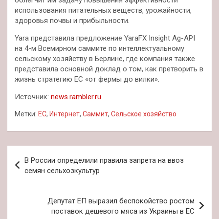
использования питательных веществ, урожайности,
здоровья почвы и прибыльности.
Yara представила предложение YaraFX Insight Ag-API
на 4-м Всемирном саммите по интеллектуальному
сельскому хозяйству в Берлине, где компания также
представила основной доклад о том, как претворить в
жизнь стратегию ЕС «от фермы до вилки».
Источник:
news.rambler.ru
Метки:
ЕС
,
Интернет
,
Саммит
,
Сельское хозяйство
Навигация
В России определили правила запрета на ввоз
по
семян сельхозкультур
записям
Депутат ЕП выразил беспокойство ростом
поставок дешевого мяса из Украины в ЕС