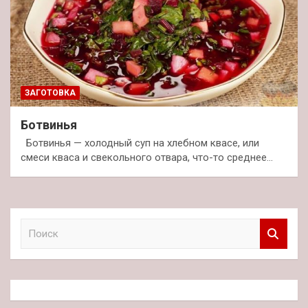
ЗАГОТОВКА
Ботвинья
Ботвинья — холодный суп на хлебном квасе, или
смеси кваса и свекольного отвара, что-то среднее…
П
о
и
с
к