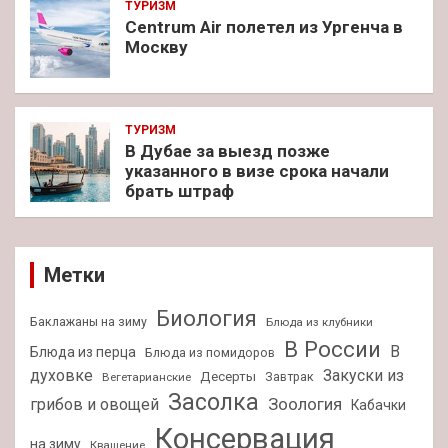
ТУРИЗМ
Centrum Air полетел из Ургенча в
Москву
ТУРИЗМ
В Дубае за выезд позже
указанного в визе срока начали
брать штраф
Метки
Биология
Баклажаны на зиму
Блюда из клубники
В России
В
Блюда из перца
Блюда из помидоров
духовке
Закуски из
Десерты
Завтрак
Вегетарианские
Засолка
Зоология
грибов и овощей
Кабачки
Консервация
на зиму
Квашение