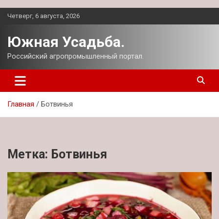
Перейти
Четверг, 6 августа, 2026
к
содержимому
Южная Усадьба.
Российский агропромышленный портал.
Главная
Ботвинья
Метка:
Ботвинья