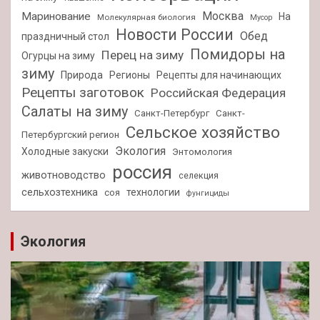
Москва
Маринование
На
Молекулярная биология
Мусор
Новости России
Обед
праздничный стол
Помидоры на
Перец на зиму
Огурцы на зиму
зиму
Природа
Регионы
Рецепты для начинающих
Рецепты заготовок
Российская Федерация
Салаты на зиму
Санкт-Петербург
Санкт-
Сельское хозяйство
Петербургский регион
Экология
Холодные закуски
Энтомология
россия
животноводство
селекция
сельхозтехника
технологии
соя
фунгициды
Экология