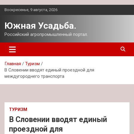
Перейти
Воскресенье, 9 августа, 2026
к
содержимому
Южная Усадьба.
Российский агропромышленный портал.
Главная
Туризм
В Словении вводят единый проездной для
междугороднего транспорта
ТУРИЗМ
В Словении вводят единый
проездной для