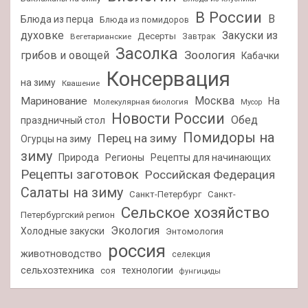
В России
В
Блюда из перца
Блюда из помидоров
духовке
Закуски из
Десерты
Завтрак
Вегетарианские
Засолка
Зоология
грибов и овощей
Кабачки
Консервация
на зиму
Квашение
Москва
Маринование
На
Молекулярная биология
Мусор
Новости России
Обед
праздничный стол
Помидоры на
Перец на зиму
Огурцы на зиму
зиму
Природа
Регионы
Рецепты для начинающих
Рецепты заготовок
Российская Федерация
Салаты на зиму
Санкт-Петербург
Санкт-
Сельское хозяйство
Петербургский регион
Экология
Холодные закуски
Энтомология
россия
животноводство
селекция
сельхозтехника
технологии
соя
фунгициды