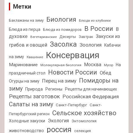
Метки
Биология
Баклажаны на зиму
Блюда из клубники
В России
В
Блюда из перца
Блюда из помидоров
духовке
Закуски из
Десерты
Завтрак
Вегетарианские
Засолка
Зоология
грибов и овощей
Кабачки
Консервация
на зиму
Квашение
Москва
Маринование
На
Молекулярная биология
Мусор
Новости России
Обед
праздничный стол
Помидоры на
Перец на зиму
Огурцы на зиму
зиму
Природа
Регионы
Рецепты для начинающих
Рецепты заготовок
Российская Федерация
Салаты на зиму
Санкт-Петербург
Санкт-
Сельское хозяйство
Петербургский регион
Экология
Холодные закуски
Энтомология
россия
животноводство
селекция