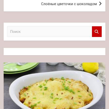
Слоёные цветочки с шоколадом
П
о
и
с
к