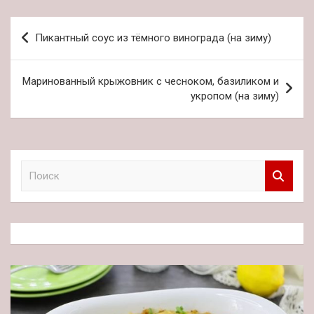
Навигация
Пикантный соус из тёмного винограда (на зиму)
по
записям
Маринованный крыжовник с чесноком, базиликом и
укропом (на зиму)
П
о
и
с
к