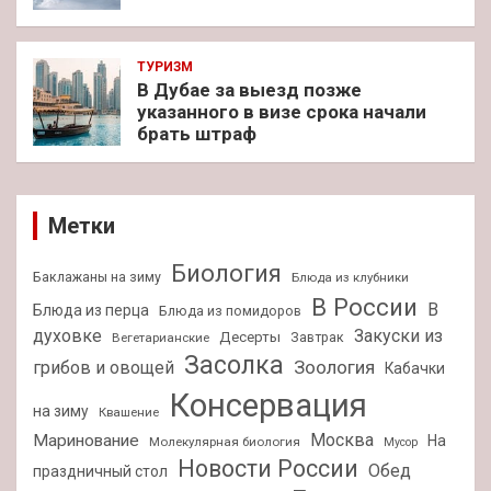
ТУРИЗМ
В Дубае за выезд позже
указанного в визе срока начали
брать штраф
Метки
Биология
Баклажаны на зиму
Блюда из клубники
В России
В
Блюда из перца
Блюда из помидоров
духовке
Закуски из
Десерты
Завтрак
Вегетарианские
Засолка
Зоология
грибов и овощей
Кабачки
Консервация
на зиму
Квашение
Москва
Маринование
На
Молекулярная биология
Мусор
Новости России
Обед
праздничный стол