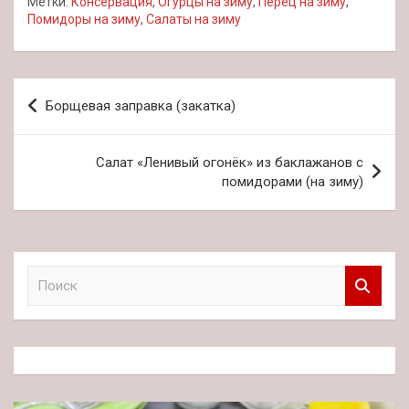
Метки:
Консервация
,
Огурцы на зиму
,
Перец на зиму
,
Помидоры на зиму
,
Салаты на зиму
Навигация
Борщевая заправка (закатка)
по
записям
Салат «Ленивый огонёк» из баклажанов с
помидорами (на зиму)
П
о
и
с
к