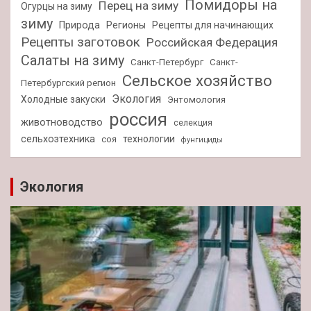
Помидоры на
Перец на зиму
Огурцы на зиму
зиму
Природа
Регионы
Рецепты для начинающих
Рецепты заготовок
Российская Федерация
Салаты на зиму
Санкт-Петербург
Санкт-
Сельское хозяйство
Петербургский регион
Экология
Холодные закуски
Энтомология
россия
животноводство
селекция
сельхозтехника
технологии
соя
фунгициды
Экология