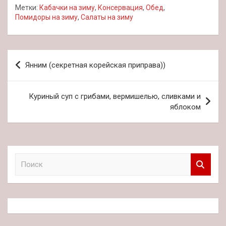
Метки:
Кабачки на зиму
,
Консервация
,
Обед
,
Помидоры на зиму
,
Салаты на зиму
Навигация
Янним (секретная корейская приправа))
по
записям
Куриный суп с грибами, вермишелью, сливками и
яблоком
П
о
и
с
к