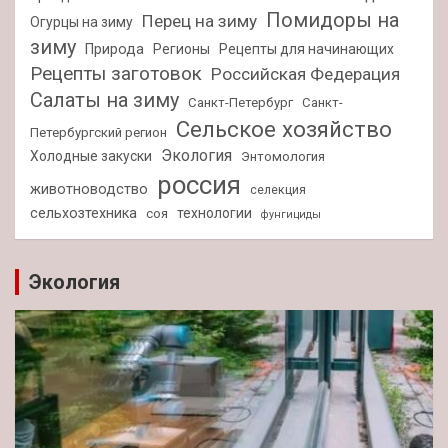
Помидоры на
Перец на зиму
Огурцы на зиму
зиму
Природа
Регионы
Рецепты для начинающих
Рецепты заготовок
Российская Федерация
Салаты на зиму
Санкт-Петербург
Санкт-
Сельское хозяйство
Петербургский регион
Экология
Холодные закуски
Энтомология
россия
животноводство
селекция
сельхозтехника
технологии
соя
фунгициды
Экология