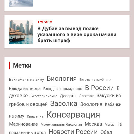
ТУРИЗМ
В Дубае за выезд позже
указанного в визе срока начали
брать штраф
Метки
Биология
Баклажаны на зиму
Блюда из клубники
В России
В
Блюда из перца
Блюда из помидоров
духовке
Закуски из
Десерты
Завтрак
Вегетарианские
Засолка
Зоология
грибов и овощей
Кабачки
Консервация
на зиму
Квашение
Москва
Маринование
На
Молекулярная биология
Мусор
Новости России
Обед
праздничный стол