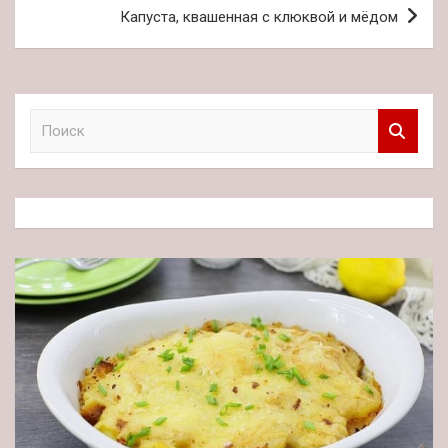
записям
Капуста, квашенная с клюквой и мёдом
П
о
и
с
к