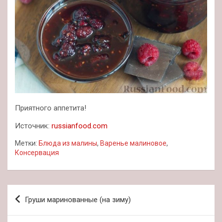
Приятного аппетита!
Источник:
russianfood.com
Метки:
Блюда из малины
,
Варенье малиновое
,
Консервация
Навигация
Груши маринованные (на зиму)
по