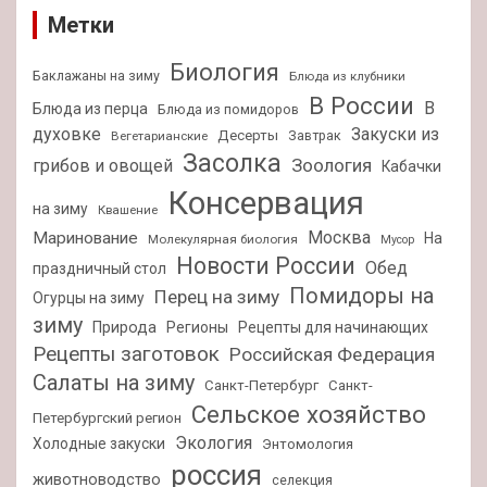
Метки
Биология
Баклажаны на зиму
Блюда из клубники
В России
В
Блюда из перца
Блюда из помидоров
духовке
Закуски из
Десерты
Завтрак
Вегетарианские
Засолка
Зоология
грибов и овощей
Кабачки
Консервация
на зиму
Квашение
Москва
Маринование
На
Молекулярная биология
Мусор
Новости России
Обед
праздничный стол
Помидоры на
Перец на зиму
Огурцы на зиму
зиму
Природа
Регионы
Рецепты для начинающих
Рецепты заготовок
Российская Федерация
Салаты на зиму
Санкт-Петербург
Санкт-
Сельское хозяйство
Петербургский регион
Экология
Холодные закуски
Энтомология
россия
животноводство
селекция