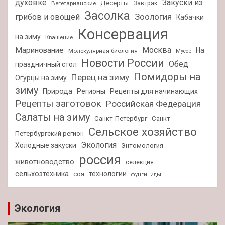
духовке
Закуски из
Десерты
Завтрак
Вегетарианские
Засолка
Зоология
грибов и овощей
Кабачки
Консервация
на зиму
Квашение
Москва
Маринование
На
Молекулярная биология
Мусор
Новости России
Обед
праздничный стол
Помидоры на
Перец на зиму
Огурцы на зиму
зиму
Природа
Регионы
Рецепты для начинающих
Рецепты заготовок
Российская Федерация
Салаты на зиму
Санкт-Петербург
Санкт-
Сельское хозяйство
Петербургский регион
Экология
Холодные закуски
Энтомология
россия
животноводство
селекция
сельхозтехника
технологии
соя
фунгициды
Экология