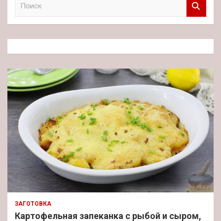
о
и
с
к
ЗАГОТОВКА
Картофельная запеканка с рыбой и сыром,