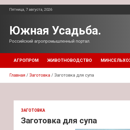
Перейти
Пятница, 7 августа, 2026
к
содержимому
Южная Усадьба.
Российский агропромышленный портал.
АГРОПРОМ
ЖИВОТНОВОДСТВО
МИНСЕЛЬХО
Главная
Заготовка
Заготовка для супа
ЗАГОТОВКА
Заготовка для супа