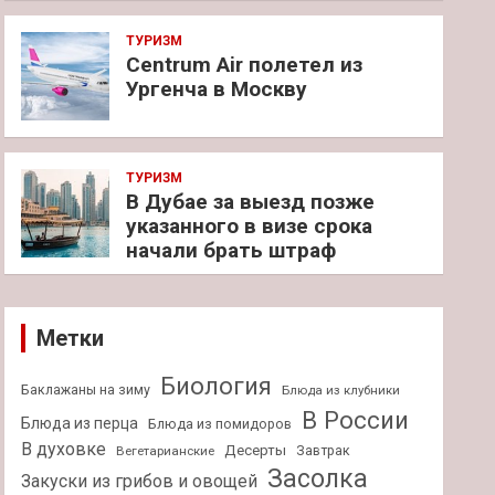
ТУРИЗМ
Centrum Air полетел из
Ургенча в Москву
ТУРИЗМ
В Дубае за выезд позже
указанного в визе срока
начали брать штраф
Метки
Биология
Баклажаны на зиму
Блюда из клубники
В России
Блюда из перца
Блюда из помидоров
В духовке
Десерты
Завтрак
Вегетарианские
Засолка
Закуски из грибов и овощей