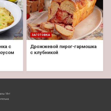
ЗАГОТОВКА
нка с
Дрожжевой пирог-гармошка
соусом
с клубникой
алы 18+!
ательна.