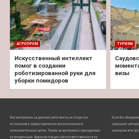
АГРОПРОМ
ТУРИЗМ
Искусственный интеллект
Саудовс
помог в создании
момент
роботизированной руки для
визы
уборки помидоров
Все материалы на данном сайте взяты из открытых
Если Вы обнаружи
источников и предоставляются исключительно в
нарушают авторс
ознакомительных целях. Права на материалы принадлежат
компании или орг
их владельцам. Администрация сайта ответственности за