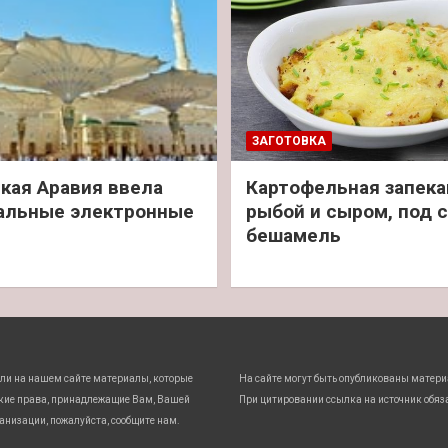
ЗАГОТОВКА
кая Аравия ввела
Картофельная запека
альные электронные
рыбой и сыром, под 
бешамель
ли на нашем сайте материалы, которые
На сайте могут быть опубликованы матери
кие права, принадлежащие Вам, Вашей
При цитировании ссылка на источник обяз
анизации, пожалуйста, сообщите нам.