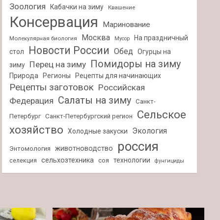
Зоология
Кабачки на зиму
Квашение
Консервация
Маринование
Москва
На праздничный
Молекулярная биология
Мусор
Новости России
Обед
стол
Огурцы на
Помидоры на зиму
Перец на зиму
зиму
Природа
Регионы
Рецепты для начинающих
Рецепты заготовок
Российская
Салаты на зиму
Федерация
Санкт-
Сельское
Петербург
Санкт-Петербургский регион
хозяйство
Экология
Холодные закуски
россия
животноводство
Энтомология
сельхозтехника
технологии
селекция
соя
фунгициды