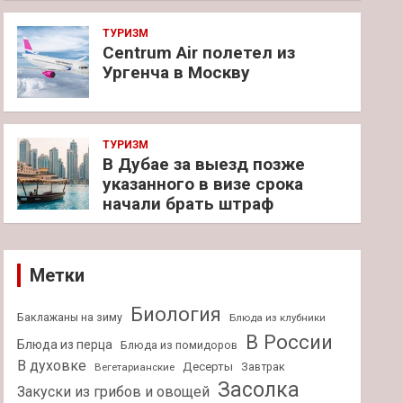
ТУРИЗМ
Centrum Air полетел из
Ургенча в Москву
ТУРИЗМ
В Дубае за выезд позже
указанного в визе срока
начали брать штраф
Метки
Биология
Баклажаны на зиму
Блюда из клубники
В России
Блюда из перца
Блюда из помидоров
В духовке
Десерты
Завтрак
Вегетарианские
Засолка
Закуски из грибов и овощей