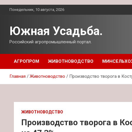
Перейти
Понедельник, 10 августа, 2026
к
содержимому
Южная Усадьба.
Российский агропромышленный портал.
АГРОПРОМ
ЖИВОТНОВОДСТВО
МИНСЕЛЬХО
Главная
Животноводство
Производство творога в Кост
ЖИВОТНОВОДСТВО
Производство творога в К