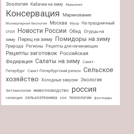
Зоология
Кабачки на зиму
Квашение
Консервация
Маринование
Москва
На праздничный
Молекулярная биология
Мусор
Новости России
Обед
стол
Огурцы на
Помидоры на зиму
Перец на зиму
зиму
Природа
Регионы
Рецепты для начинающих
Рецепты заготовок
Российская
Салаты на зиму
Федерация
Санкт-
Сельское
Петербург
Санкт-Петербургский регион
хозяйство
Экология
Холодные закуски
россия
животноводство
Энтомология
сельхозтехника
технологии
селекция
соя
фунгициды