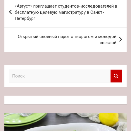
Навигация
«Август» приглашает студентов-исследователей в
по
бесплатную целевую магистратуру в Санкт-
Петербург
записям
Открытый слоёный пирог с творогом и молодой
свёклой
П
о
и
с
к