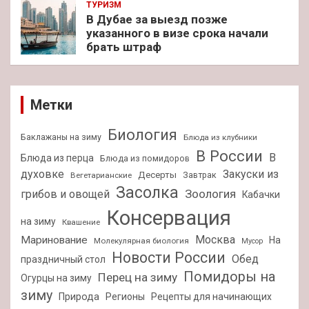
ТУРИЗМ
В Дубае за выезд позже
указанного в визе срока начали
брать штраф
Метки
Биология
Баклажаны на зиму
Блюда из клубники
В России
В
Блюда из перца
Блюда из помидоров
духовке
Закуски из
Десерты
Завтрак
Вегетарианские
Засолка
Зоология
грибов и овощей
Кабачки
Консервация
на зиму
Квашение
Москва
Маринование
На
Молекулярная биология
Мусор
Новости России
Обед
праздничный стол
Помидоры на
Перец на зиму
Огурцы на зиму
зиму
Природа
Регионы
Рецепты для начинающих