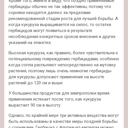
Кроме того, имейте в виду, что поздно применяемые
гербициды обычно не так эффективны, потому что
сорняки находятся далеко за пределами
рекомендованной стадии роста для лучшей борьбы. А
когда кукуруза выращивается на силос, то остатки
гербицидов могут появиться в результате
несоблюдения конкретных сроков внесения и других
указаний на этикетке.
Высокая кукуруза, как правило, более чувствительна к
потенциальному повреждению гербицидами, особенно
когда сопла распыляют непосредственно на мутовку
растения, поэтому лишь очень немногие гербициды
для кукурузы допускают применение на высоте
растений до 120 см и выше.
У большинства продуктов для химпрополки время
применения истекает после того, как кукуруза
вырастает 90 см в высоту.
Однако, по крайней мере три активных вещества могут
быть использованы в качестве меры поздней борьбы
с сорняками. Гербицид с флутиацет-метилом можно