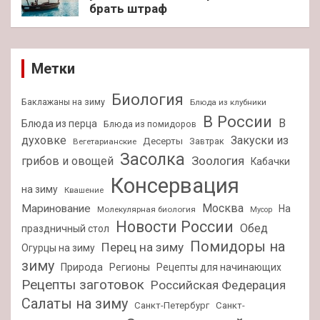
брать штраф
Метки
Биология
Баклажаны на зиму
Блюда из клубники
В России
В
Блюда из перца
Блюда из помидоров
духовке
Закуски из
Десерты
Завтрак
Вегетарианские
Засолка
Зоология
грибов и овощей
Кабачки
Консервация
на зиму
Квашение
Москва
Маринование
На
Молекулярная биология
Мусор
Новости России
Обед
праздничный стол
Помидоры на
Перец на зиму
Огурцы на зиму
зиму
Природа
Регионы
Рецепты для начинающих
Рецепты заготовок
Российская Федерация
Салаты на зиму
Санкт-Петербург
Санкт-