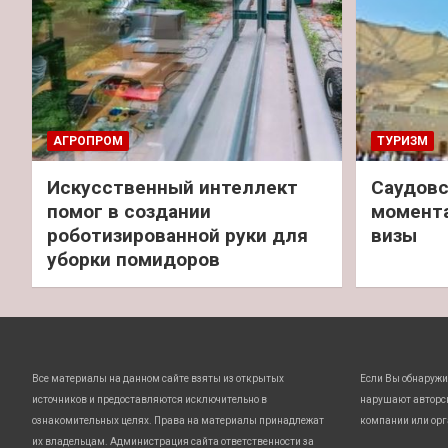
АГРОПРОМ
ТУРИЗМ
Искусственный интеллект
Саудовс
помог в создании
момент
роботизированной руки для
визы
уборки помидоров
Все материалы на данном сайте взяты из открытых
Если Вы обнаружи
источников и предоставляются исключительно в
нарушают авторс
ознакомительных целях. Права на материалы принадлежат
компании или орг
их владельцам. Администрация сайта ответственности за