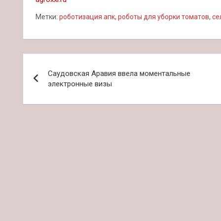
Метки:
роботизация апк
,
роботы для уборки томатов
,
се
Навигация
Саудовская Аравия ввела моментальные
по
электронные визы
записям