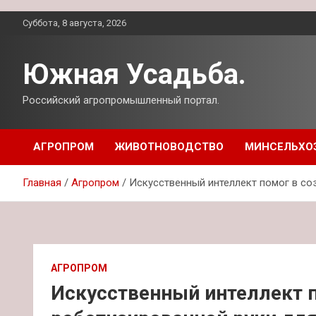
Перейти
Суббота, 8 августа, 2026
к
содержимому
Южная Усадьба.
Российский агропромышленный портал.
АГРОПРОМ
ЖИВОТНОВОДСТВО
МИНСЕЛЬХО
Главная
Агропром
Искусственный интеллект помог в с
АГРОПРОМ
Искусственный интеллект 