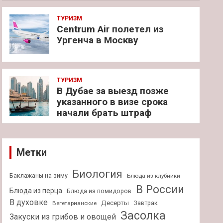
ТУРИЗМ
Centrum Air полетел из
Ургенча в Москву
ТУРИЗМ
В Дубае за выезд позже
указанного в визе срока
начали брать штраф
Метки
Биология
Баклажаны на зиму
Блюда из клубники
В России
Блюда из перца
Блюда из помидоров
В духовке
Десерты
Завтрак
Вегетарианские
Засолка
Закуски из грибов и овощей