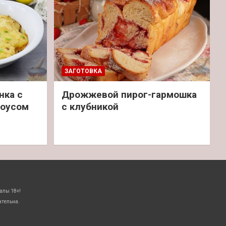
ЗАГОТОВКА
нка с
Дрожжевой пирог-гармошка
соусом
с клубникой
алы 18+!
ательна.