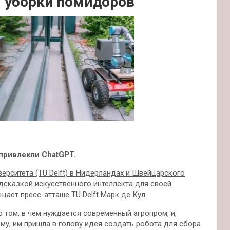
я уборки помидоров
привлекли ChatGPT.
ерситета (TU Delft) в Нидерландах и Швейцарского
одсказкой искусственного
интеллекта для своей
щает пресс-атташе TU Delft Марк де Кул.
 том, в чем нуждается современный агропром, и,
му, им пришла в голову идея создать робота для сбора