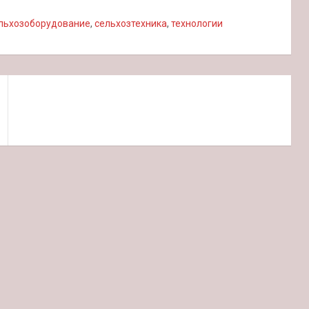
льхозоборудование
,
сельхозтехника
,
технологии