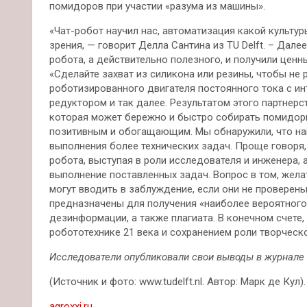
помидоров при участии «разума из машины».
«Чат-робот научил нас, автоматизация какой культу
зрения, — говорит Делла Сантина из TU Delft. – Дал
робота, а действительно полезного, и получили ценн
«Сделайте захват из силикона или резины, чтобы не
роботизированного двигателя постоянного тока с и
редуктором и так далее. Результатом этого партнер
которая может бережно и быстро собирать помидор
позитивным и обогащающим. Мы обнаружили, что наш
выполнения более технических задач. Проще говоря
робота, выступая в роли исследователя и инженера,
выполнение поставленных задач. Вопрос в том, желат
могут вводить в заблуждение, если они не проверен
предназначены для получения «наиболее вероятного»
дезинформации, а также плагиата. В конечном счет
робототехнике 21 века и сохранением роли творческ
Исследователи опубликовали свои выводы в журнале Na
(Источник и фото: www.tudelft.nl. Автор: Марк де Кул)
agroxxi.ru