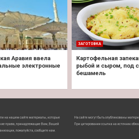
ЗАГОТОВКА
кая Аравия ввела
Картофельная запека
альные электронные
рыбой и сыром, под 
бешамель
ли на нашем сайте материалы, которые
На сайте могут быть опубликованы матери
кие права, принадлежащие Вам, Вашей
При цитировании ссылка на источник обяз
анизации, пожалуйста, сообщите нам.