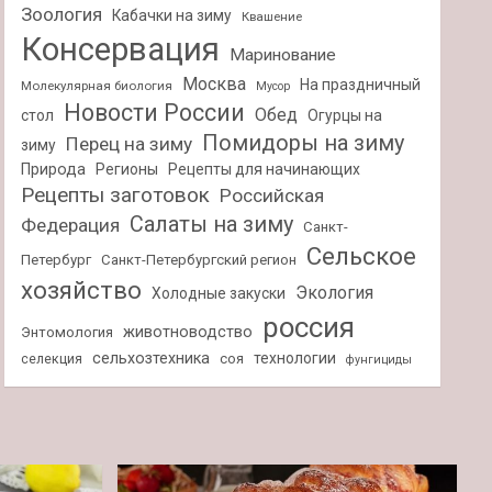
Зоология
Кабачки на зиму
Квашение
Консервация
Маринование
Москва
На праздничный
Молекулярная биология
Мусор
Новости России
Обед
стол
Огурцы на
Помидоры на зиму
Перец на зиму
зиму
Природа
Регионы
Рецепты для начинающих
Рецепты заготовок
Российская
Салаты на зиму
Федерация
Санкт-
Сельское
Петербург
Санкт-Петербургский регион
хозяйство
Экология
Холодные закуски
россия
животноводство
Энтомология
сельхозтехника
технологии
селекция
соя
фунгициды