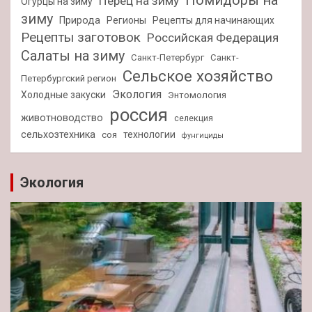
Помидоры на
Перец на зиму
Огурцы на зиму
зиму
Природа
Регионы
Рецепты для начинающих
Рецепты заготовок
Российская Федерация
Салаты на зиму
Санкт-Петербург
Санкт-
Сельское хозяйство
Петербургский регион
Экология
Холодные закуски
Энтомология
россия
животноводство
селекция
сельхозтехника
технологии
соя
фунгициды
Экология