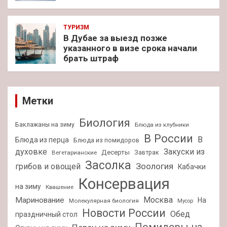
ТУРИЗМ
В Дубае за выезд позже
указанного в визе срока начали
брать штраф
Метки
Биология
Баклажаны на зиму
Блюда из клубники
В России
В
Блюда из перца
Блюда из помидоров
духовке
Закуски из
Десерты
Завтрак
Вегетарианские
Засолка
Зоология
грибов и овощей
Кабачки
Консервация
на зиму
Квашение
Москва
Маринование
На
Молекулярная биология
Мусор
Новости России
Обед
праздничный стол