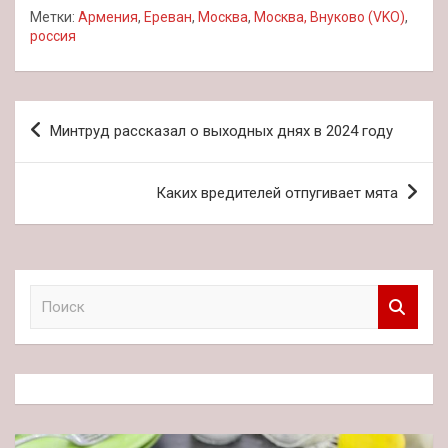
Метки:
Армения
,
Ереван
,
Москва
,
Москва, Внуково (VKO)
,
россия
Навигация
Минтруд рассказал о выходных днях в 2024 году
по
записям
Каких вредителей отпугивает мята
П
о
и
с
к