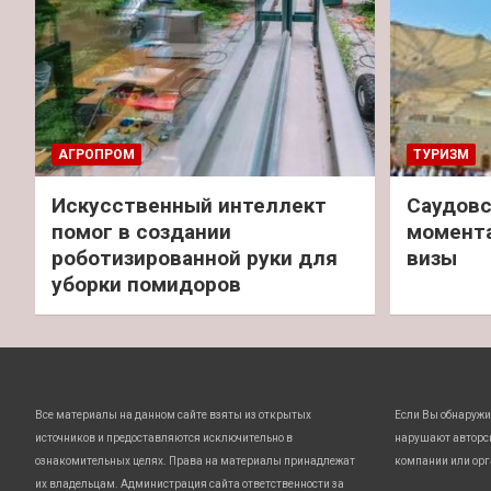
АГРОПРОМ
ТУРИЗМ
Искусственный интеллект
Саудовс
помог в создании
момент
роботизированной руки для
визы
уборки помидоров
Все материалы на данном сайте взяты из открытых
Если Вы обнаружи
источников и предоставляются исключительно в
нарушают авторс
ознакомительных целях. Права на материалы принадлежат
компании или орг
их владельцам. Администрация сайта ответственности за