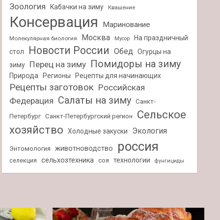
Зоология
Кабачки на зиму
Квашение
Консервация
Маринование
Москва
На праздничный
Молекулярная биология
Мусор
Новости России
Обед
стол
Огурцы на
Помидоры на зиму
Перец на зиму
зиму
Природа
Регионы
Рецепты для начинающих
Рецепты заготовок
Российская
Салаты на зиму
Федерация
Санкт-
Сельское
Петербург
Санкт-Петербургский регион
хозяйство
Экология
Холодные закуски
россия
животноводство
Энтомология
сельхозтехника
технологии
селекция
соя
фунгициды