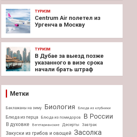
ТУРИЗМ
Centrum Air полетел из
Ургенча в Москву
ТУРИЗМ
В Дубае за выезд позже
указанного в визе срока
начали брать штраф
Метки
Биология
Баклажаны на зиму
Блюда из клубники
В России
Блюда из перца
Блюда из помидоров
В духовке
Десерты
Завтрак
Вегетарианские
Засолка
Закуски из грибов и овощей