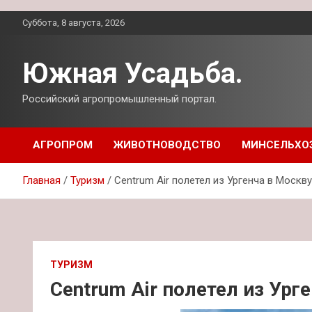
Перейти
Суббота, 8 августа, 2026
к
содержимому
Южная Усадьба.
Российский агропромышленный портал.
АГРОПРОМ
ЖИВОТНОВОДСТВО
МИНСЕЛЬХО
Главная
Туризм
Centrum Air полетел из Ургенча в Москву
ТУРИЗМ
Centrum Air полетел из Ург