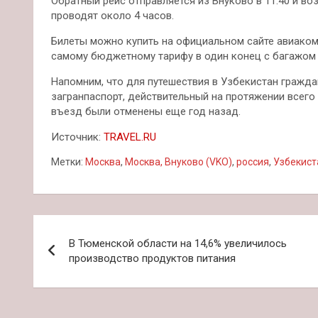
Обратный рейс отправляется из Внуково в 11:40 и во
проводят около 4 часов.
Билеты можно купить на официальном сайте авиаком
самому бюджетному тарифу в один конец с багажом 
Напомним, что для путешествия в Узбекистан гражда
загранпаспорт, действительный на протяжении всего
въезд были отменены еще год назад.
Источник:
TRAVEL.RU
Метки:
Москва
,
Москва, Внуково (VKO)
,
россия
,
Узбекист
Навигация
В Тюменской области на 14,6% увеличилось
по
производство продуктов питания
записям