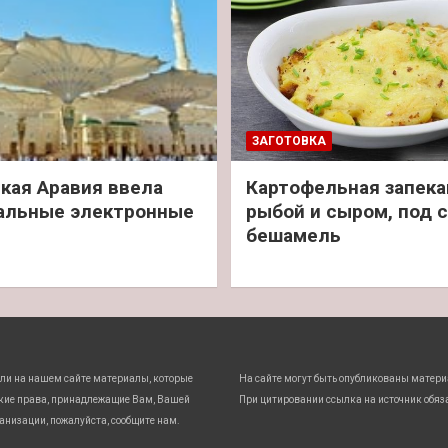
ЗАГОТОВКА
кая Аравия ввела
Картофельная запека
альные электронные
рыбой и сыром, под 
бешамель
ли на нашем сайте материалы, которые
На сайте могут быть опубликованы матери
кие права, принадлежащие Вам, Вашей
При цитировании ссылка на источник обяз
анизации, пожалуйста, сообщите нам.