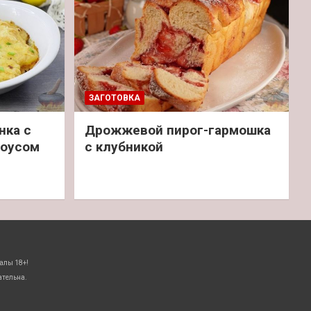
ЗАГОТОВКА
нка с
Дрожжевой пирог-гармошка
соусом
с клубникой
алы 18+!
ательна.