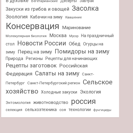
В духовке
Десерты
Завтрак
Вегетарианские
Засолка
Закуски из грибов и овощей
Зоология
Кабачки на зиму
Квашение
Консервация
Маринование
Москва
На праздничный
Молекулярная биология
Мусор
Новости России
Обед
стол
Огурцы на
Помидоры на зиму
Перец на зиму
зиму
Природа
Регионы
Рецепты для начинающих
Рецепты заготовок
Российская
Салаты на зиму
Федерация
Санкт-
Сельское
Петербург
Санкт-Петербургский регион
хозяйство
Экология
Холодные закуски
россия
животноводство
Энтомология
сельхозтехника
технологии
селекция
соя
фунгициды