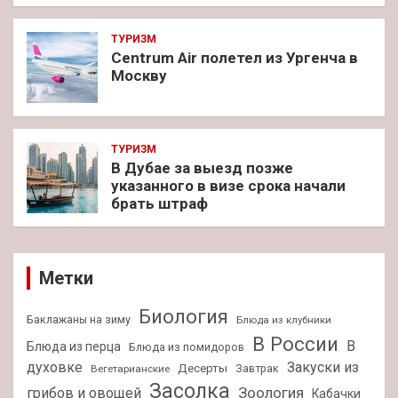
ТУРИЗМ
Centrum Air полетел из Ургенча в
Москву
ТУРИЗМ
В Дубае за выезд позже
указанного в визе срока начали
брать штраф
Метки
Биология
Баклажаны на зиму
Блюда из клубники
В России
В
Блюда из перца
Блюда из помидоров
духовке
Закуски из
Десерты
Завтрак
Вегетарианские
Засолка
Зоология
грибов и овощей
Кабачки