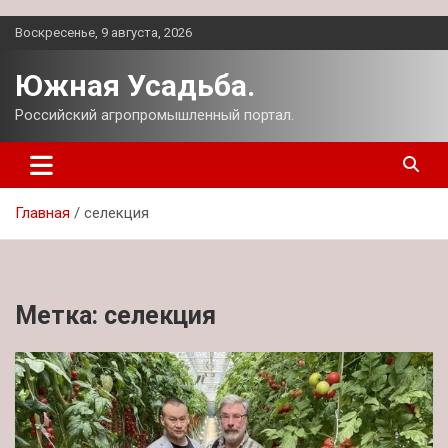
Перейти
Воскресенье, 9 августа, 2026
к
содержимому
Южная Усадьба.
Российский агропромышленный портал.
Главная
селекция
Метка:
селекция