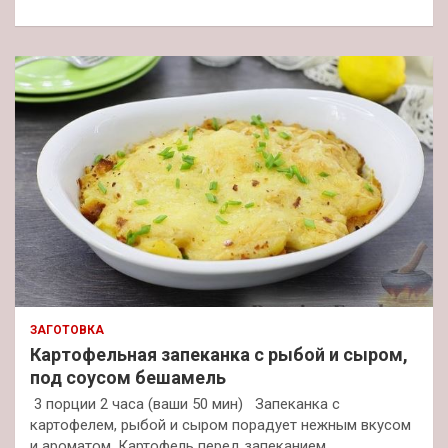
к
ЗАГОТОВКА
Картофельная запеканка с рыбой и сыром,
под соусом бешамель
3 порции 2 часа (ваши 50 мин) Запеканка с
картофелем, рыбой и сыром порадует нежным вкусом
и ароматом. Картофель перед запеканием