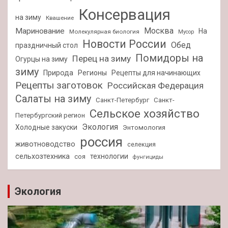
Консервация
на зиму
Квашение
Москва
Маринование
На
Молекулярная биология
Мусор
Новости России
Обед
праздничный стол
Помидоры на
Перец на зиму
Огурцы на зиму
зиму
Природа
Регионы
Рецепты для начинающих
Рецепты заготовок
Российская Федерация
Салаты на зиму
Санкт-Петербург
Санкт-
Сельское хозяйство
Петербургский регион
Экология
Холодные закуски
Энтомология
россия
животноводство
селекция
сельхозтехника
технологии
соя
фунгициды
Экология