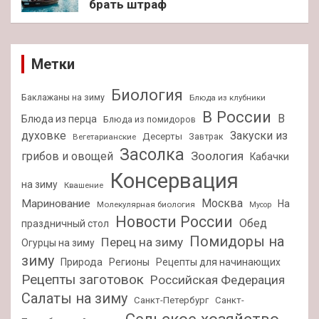
брать штраф
Метки
Биология
Баклажаны на зиму
Блюда из клубники
В России
В
Блюда из перца
Блюда из помидоров
духовке
Закуски из
Десерты
Завтрак
Вегетарианские
Засолка
Зоология
грибов и овощей
Кабачки
Консервация
на зиму
Квашение
Москва
Маринование
На
Молекулярная биология
Мусор
Новости России
Обед
праздничный стол
Помидоры на
Перец на зиму
Огурцы на зиму
зиму
Природа
Регионы
Рецепты для начинающих
Рецепты заготовок
Российская Федерация
Салаты на зиму
Санкт-Петербург
Санкт-
Сельское хозяйство