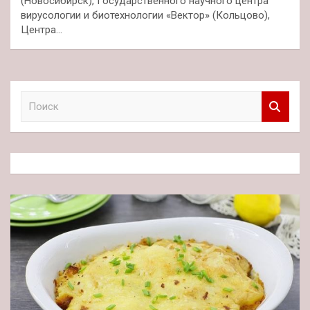
(Новосибирск), Государственного научного центра
вирусологии и биотехнологии «Вектор» (Кольцово),
Центра…
П
о
и
с
к