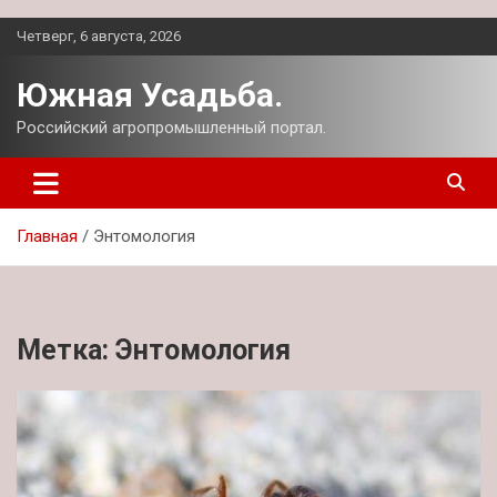
Перейти
Четверг, 6 августа, 2026
к
содержимому
Южная Усадьба.
Российский агропромышленный портал.
Главная
Энтомология
Метка:
Энтомология