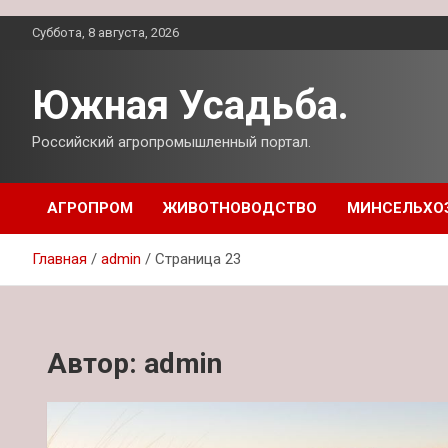
Перейти
Суббота, 8 августа, 2026
к
содержимому
Южная Усадьба.
Российский агропромышленный портал.
АГРОПРОМ
ЖИВОТНОВОДСТВО
МИНСЕЛЬХО
Главная
admin
Страница 23
Автор:
admin