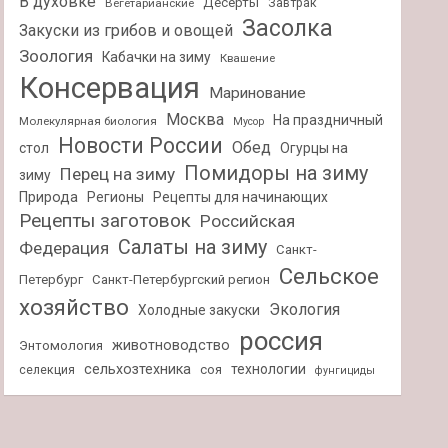
В духовке
Десерты
Завтрак
Вегетарианские
Засолка
Закуски из грибов и овощей
Зоология
Кабачки на зиму
Квашение
Консервация
Маринование
Москва
На праздничный
Молекулярная биология
Мусор
Новости России
Обед
стол
Огурцы на
Помидоры на зиму
Перец на зиму
зиму
Природа
Регионы
Рецепты для начинающих
Рецепты заготовок
Российская
Салаты на зиму
Федерация
Санкт-
Сельское
Петербург
Санкт-Петербургский регион
хозяйство
Экология
Холодные закуски
россия
животноводство
Энтомология
сельхозтехника
технологии
селекция
соя
фунгициды