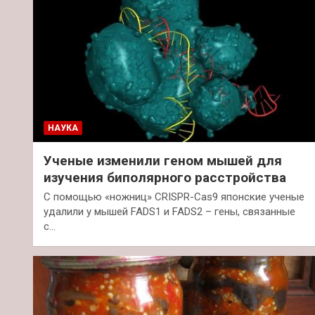
НАУКА
Ученые изменили геном мышей для
изучения биполярного расстройства
С помощью «ножниц» CRISPR-Cas9 японские ученые
удалили у мышей FADS1 и FADS2 – гены, связанные
с…