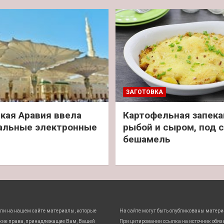
ЗАГОТОВКА
кая Аравия ввела
Картофельная запека
альные электронные
рыбой и сыром, под 
бешамель
ли на нашем сайте материалы, которые
На сайте могут быть опубликованы матери
кие права, принадлежащие Вам, Вашей
При цитировании ссылка на источник обяз