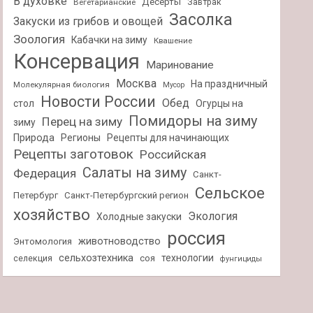
В духовке
Десерты
Завтрак
Вегетарианские
Засолка
Закуски из грибов и овощей
Зоология
Кабачки на зиму
Квашение
Консервация
Маринование
Москва
На праздничный
Молекулярная биология
Мусор
Новости России
Обед
стол
Огурцы на
Помидоры на зиму
Перец на зиму
зиму
Природа
Регионы
Рецепты для начинающих
Рецепты заготовок
Российская
Салаты на зиму
Федерация
Санкт-
Сельское
Петербург
Санкт-Петербургский регион
хозяйство
Экология
Холодные закуски
россия
животноводство
Энтомология
сельхозтехника
технологии
селекция
соя
фунгициды