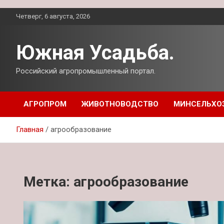
Перейти
Четверг, 6 августа, 2026
к
содержимому
Южная Усадьба.
Российский агропромышленный портал.
АГРОПРОМ
ЖИВОТНОВОДСТВО
МИНСЕЛЬХО
Главная
агрообразование
Метка:
агрообразование