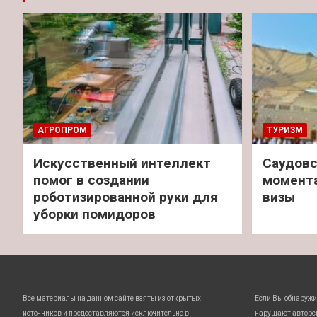
АГРОПРОМ
ТУРИЗМ
Искусственный интеллект
Саудовс
помог в создании
момент
роботизированной руки для
визы
уборки помидоров
Все материалы на данном сайте взяты из открытых
Если Вы обнаружи
источников и предоставляются исключительно в
нарушают авторс