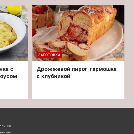
ЗАГОТОВКА
нка с
Дрожжевой пирог-гармошка
соусом
с клубникой
алы 18+!
ательна.