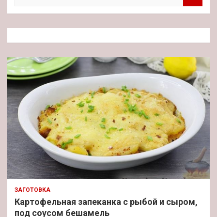
и
с
к
ЗАГОТОВКА
Картофельная запеканка с рыбой и сыром,
под соусом бешамель