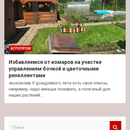
АГРОПРОМ
Избавляемся от комаров на участке
управлением бочкой и цветочными
репеллентами
эксклюзив У дождливого лета есть свои плюсы,
например, надо меньше поливать, а полезный для
наших растений…
П
о