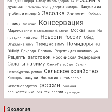
В России
В
Блюда из перца
Блюда из помидоров
духовке
Закуски из
Десерты
Завтрак
Вегетарианские
Засолка
Зоология
грибов и овощей
Кабачки
Консервация
на зиму
Квашение
Москва
Маринование
На
Молекулярная биология
Мусор
Новости России
Обед
праздничный стол
Помидоры на
Перец на зиму
Огурцы на зиму
зиму
Природа
Регионы
Рецепты для начинающих
Рецепты заготовок
Российская Федерация
Салаты на зиму
Санкт-Петербург
Санкт-
Сельское хозяйство
Петербургский регион
Экология
Холодные закуски
Энтомология
россия
животноводство
селекция
сельхозтехника
технологии
соя
фунгициды
Экология