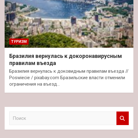
ТУРИЗМ
Бразилия вернулась к докоронавирусным
правилам въезда
Бразилия вернулась к доковидным правилам въезда //
Poswiecie / pixabay.com Бразильские власти отменили
ограничения на въезд…
П
о
и
с