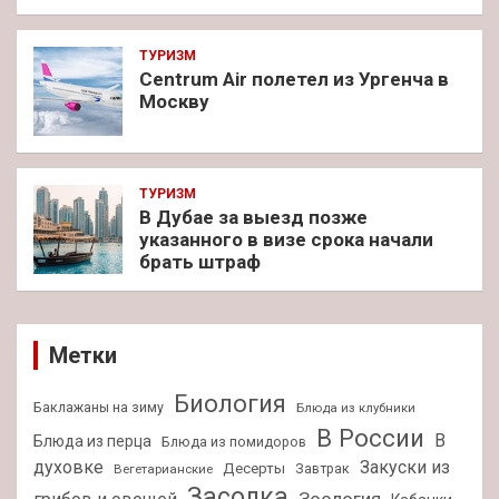
ТУРИЗМ
Centrum Air полетел из Ургенча в
Москву
ТУРИЗМ
В Дубае за выезд позже
указанного в визе срока начали
брать штраф
Метки
Биология
Баклажаны на зиму
Блюда из клубники
В России
В
Блюда из перца
Блюда из помидоров
духовке
Закуски из
Десерты
Завтрак
Вегетарианские
Засолка