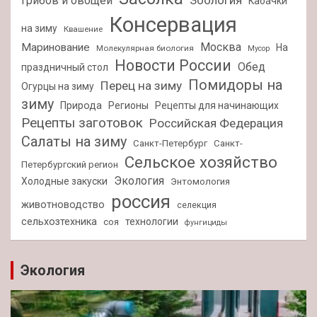
Зоология
грибов и овощей
Кабачки
Консервация
на зиму
Квашение
Москва
Маринование
На
Молекулярная биология
Мусор
Новости России
Обед
праздничный стол
Помидоры на
Перец на зиму
Огурцы на зиму
зиму
Природа
Регионы
Рецепты для начинающих
Рецепты заготовок
Российская Федерация
Салаты на зиму
Санкт-Петербург
Санкт-
Сельское хозяйство
Петербургский регион
Экология
Холодные закуски
Энтомология
россия
животноводство
селекция
сельхозтехника
технологии
соя
фунгициды
Экология