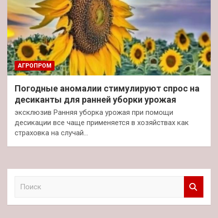
АГРОПРОМ
Погодные аномалии стимулируют спрос на
десиканты для ранней уборки урожая
эксклюзив Ранняя уборка урожая при помощи
десикации все чаще применяется в хозяйствах как
страховка на случай…
П
о
и
с