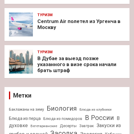
ТУРИЗМ
Centrum Air полетел из Ургенча в
Москву
ТУРИЗМ
В Дубае за выезд позже
указанного в визе срока начали
брать штраф
Метки
Биология
Баклажаны на зиму
Блюда из клубники
В России
В
Блюда из перца
Блюда из помидоров
духовке
Закуски из
Десерты
Завтрак
Вегетарианские
Засолка