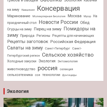
Зоология
грибов и овощей
Кабачки
Консервация
на зиму
Квашение
Москва
Маринование
На
Молекулярная биология
Мусор
Новости России
Обед
праздничный стол
Помидоры на
Перец на зиму
Огурцы на зиму
зиму
Природа
Регионы
Рецепты для начинающих
Рецепты заготовок
Российская Федерация
Салаты на зиму
Санкт-Петербург
Санкт-
Сельское хозяйство
Петербургский регион
Экология
Холодные закуски
Энтомология
россия
животноводство
селекция
сельхозтехника
технологии
соя
фунгициды
Экология