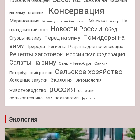
Зоология
грибов и овощей
Кабачки
Консервация
на зиму
Квашение
Москва
Маринование
На
Молекулярная биология
Мусор
Новости России
Обед
праздничный стол
Помидоры на
Перец на зиму
Огурцы на зиму
зиму
Природа
Регионы
Рецепты для начинающих
Рецепты заготовок
Российская Федерация
Салаты на зиму
Санкт-Петербург
Санкт-
Сельское хозяйство
Петербургский регион
Экология
Холодные закуски
Энтомология
россия
животноводство
селекция
сельхозтехника
технологии
соя
фунгициды
Экология