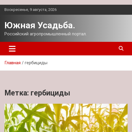
Перейти
Воскресенье, 9 августа, 2026
к
содержимому
Южная Усадьба.
Российский агропромышленный портал.
Главная
гербициды
Метка:
гербициды