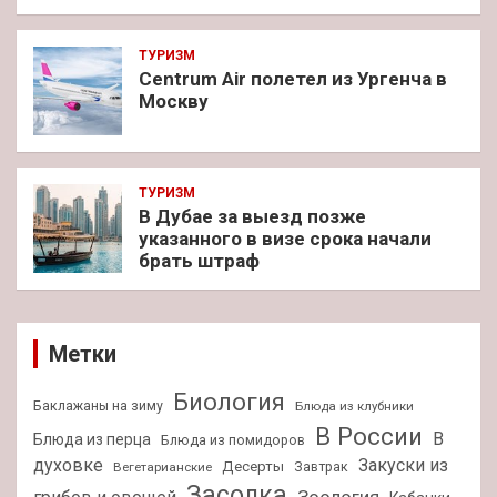
ТУРИЗМ
Centrum Air полетел из Ургенча в
Москву
ТУРИЗМ
В Дубае за выезд позже
указанного в визе срока начали
брать штраф
Метки
Биология
Баклажаны на зиму
Блюда из клубники
В России
В
Блюда из перца
Блюда из помидоров
духовке
Закуски из
Десерты
Завтрак
Вегетарианские
Засолка