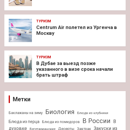
ТУРИЗМ
Centrum Air полетел из Ургенча в
Москву
ТУРИЗМ
В Дубае за выезд позже
указанного в визе срока начали
брать штраф
Метки
Биология
Баклажаны на зиму
Блюда из клубники
В России
В
Блюда из перца
Блюда из помидоров
духовке
Закуски из
Десерты
Завтрак
Вегетарианские