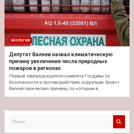
ЭКОЛОГИЯ
Депутат Валеев назвал климатическую
причину увеличения числа природных
пожаров в регионах
Первый зампредседателя комитета Госдумы по
безопасности и противодействию коррупции Эрнест
Валеев перечислил причины, по которым в…
П
о
и