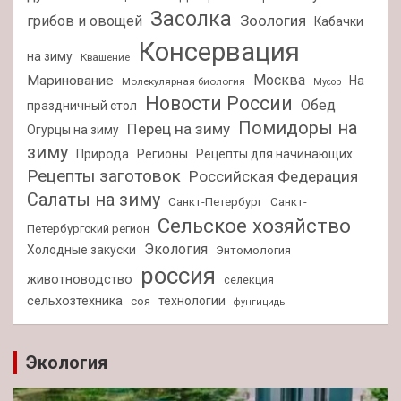
Засолка
Зоология
грибов и овощей
Кабачки
Консервация
на зиму
Квашение
Москва
Маринование
На
Молекулярная биология
Мусор
Новости России
Обед
праздничный стол
Помидоры на
Перец на зиму
Огурцы на зиму
зиму
Природа
Регионы
Рецепты для начинающих
Рецепты заготовок
Российская Федерация
Салаты на зиму
Санкт-Петербург
Санкт-
Сельское хозяйство
Петербургский регион
Экология
Холодные закуски
Энтомология
россия
животноводство
селекция
сельхозтехника
технологии
соя
фунгициды
Экология