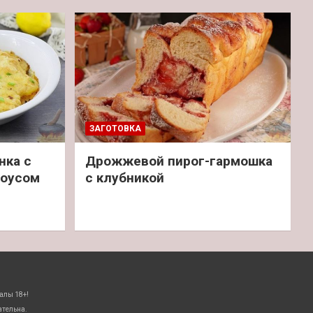
ЗАГОТОВКА
нка с
Дрожжевой пирог-гармошка
соусом
с клубникой
алы 18+!
ательна.