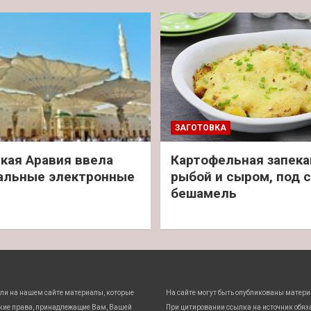
ЗАГОТОВКА
кая Аравия ввела
Картофельная запека
альные электронные
рыбой и сыром, под 
бешамель
ли на нашем сайте материалы, которые
На сайте могут быть опубликованы матери
кие права, принадлежащие Вам, Вашей
При цитировании ссылка на источник обяз