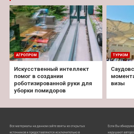
АГРОПРОМ
ТУРИЗМ
Искусственный интеллект
Саудовс
помог в создании
момент
роботизированной руки для
визы
уборки помидоров
Все материалы на данном сайте взяты из открытых
Если Вы обнаружи
источников и предоставляются исключительно в
нарушают авторс