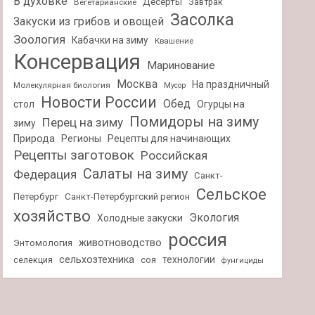
В духовке
Десерты
Завтрак
Вегетарианские
Засолка
Закуски из грибов и овощей
Зоология
Кабачки на зиму
Квашение
Консервация
Маринование
Москва
На праздничный
Молекулярная биология
Мусор
Новости России
Обед
стол
Огурцы на
Помидоры на зиму
Перец на зиму
зиму
Природа
Регионы
Рецепты для начинающих
Рецепты заготовок
Российская
Салаты на зиму
Федерация
Санкт-
Сельское
Петербург
Санкт-Петербургский регион
хозяйство
Экология
Холодные закуски
россия
животноводство
Энтомология
сельхозтехника
технологии
селекция
соя
фунгициды