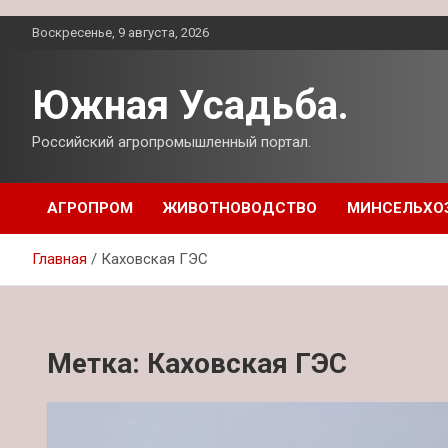
Перейти
Воскресенье, 9 августа, 2026
к
содержимому
Южная Усадьба.
Российский агропромышленный портал.
АГРОПРОМ
ЖИВОТНОВОДСТВО
МИНСЕЛЬХО
Главная
Каховская ГЭС
Метка:
Каховская ГЭС