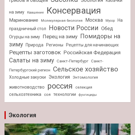
Зоология
грибов и овощей
Кабачки
Консервация
на зиму
Квашение
Москва
Маринование
На
Молекулярная биология
Мусор
Новости России
Обед
праздничный стол
Помидоры на
Перец на зиму
Огурцы на зиму
зиму
Природа
Регионы
Рецепты для начинающих
Рецепты заготовок
Российская Федерация
Салаты на зиму
Санкт-Петербург
Санкт-
Сельское хозяйство
Петербургский регион
Экология
Холодные закуски
Энтомология
россия
животноводство
селекция
сельхозтехника
технологии
соя
фунгициды
Экология