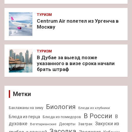
ТУРИЗМ
Centrum Air полетел из Ургенча в
Москву
ТУРИЗМ
В Дубае за выезд позже
указанного в визе срока начали
брать штраф
Метки
Биология
Баклажаны на зиму
Блюда из клубники
В России
В
Блюда из перца
Блюда из помидоров
духовке
Закуски из
Десерты
Завтрак
Вегетарианские
Засолка