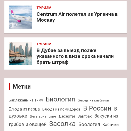
ТУРИЗМ
Centrum Air полетел из Ургенча в
Москву
ТУРИЗМ
В Дубае за выезд позже
указанного в визе срока начали
брать штраф
Метки
Биология
Баклажаны на зиму
Блюда из клубники
В России
В
Блюда из перца
Блюда из помидоров
духовке
Закуски из
Десерты
Завтрак
Вегетарианские
Засолка
Зоология
грибов и овощей
Кабачки