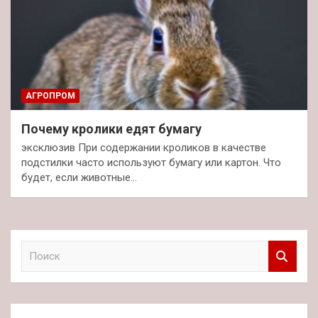
АГРОПРОМ
Почему кролики едят бумагу
эксклюзив При содержании кроликов в качестве
подстилки часто используют бумагу или картон. Что
будет, если животные…
П
о
и
с
к