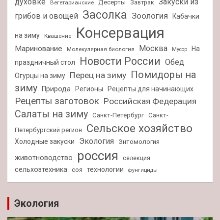
духовке
Закуски из
Десерты
Завтрак
Вегетарианские
Засолка
Зоология
грибов и овощей
Кабачки
Консервация
на зиму
Квашение
Москва
Маринование
На
Молекулярная биология
Мусор
Новости России
Обед
праздничный стол
Помидоры на
Перец на зиму
Огурцы на зиму
зиму
Природа
Регионы
Рецепты для начинающих
Рецепты заготовок
Российская Федерация
Салаты на зиму
Санкт-Петербург
Санкт-
Сельское хозяйство
Петербургский регион
Экология
Холодные закуски
Энтомология
россия
животноводство
селекция
сельхозтехника
технологии
соя
фунгициды
Экология