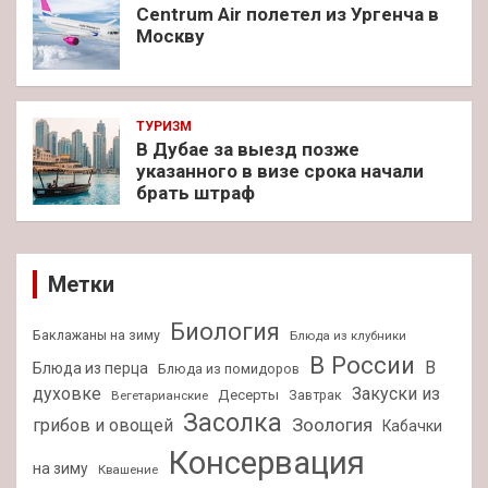
Centrum Air полетел из Ургенча в
Москву
ТУРИЗМ
В Дубае за выезд позже
указанного в визе срока начали
брать штраф
Метки
Биология
Баклажаны на зиму
Блюда из клубники
В России
В
Блюда из перца
Блюда из помидоров
духовке
Закуски из
Десерты
Завтрак
Вегетарианские
Засолка
Зоология
грибов и овощей
Кабачки
Консервация
на зиму
Квашение