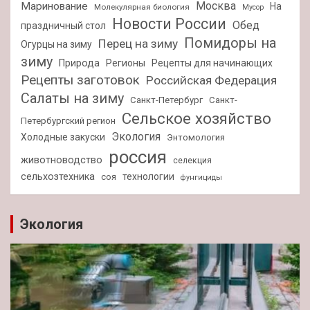
Москва
Маринование
На
Молекулярная биология
Мусор
Новости России
Обед
праздничный стол
Помидоры на
Перец на зиму
Огурцы на зиму
зиму
Природа
Регионы
Рецепты для начинающих
Рецепты заготовок
Российская Федерация
Салаты на зиму
Санкт-Петербург
Санкт-
Сельское хозяйство
Петербургский регион
Экология
Холодные закуски
Энтомология
россия
животноводство
селекция
сельхозтехника
технологии
соя
фунгициды
Экология