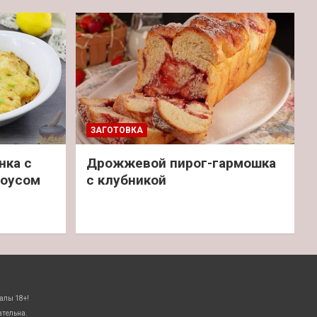
ЗАГОТОВКА
нка с
Дрожжевой пирог-гармошка
соусом
с клубникой
алы 18+!
ательна.