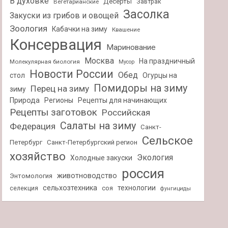
В духовке
Десерты
Завтрак
Вегетарианские
Засолка
Закуски из грибов и овощей
Зоология
Кабачки на зиму
Квашение
Консервация
Маринование
Москва
На праздничный
Молекулярная биология
Мусор
Новости России
Обед
стол
Огурцы на
Помидоры на зиму
Перец на зиму
зиму
Природа
Регионы
Рецепты для начинающих
Рецепты заготовок
Российская
Салаты на зиму
Федерация
Санкт-
Сельское
Петербург
Санкт-Петербургский регион
хозяйство
Экология
Холодные закуски
россия
животноводство
Энтомология
сельхозтехника
технологии
селекция
соя
фунгициды