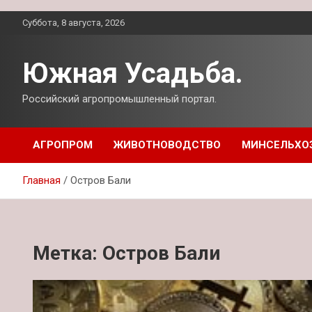
Перейти
Суббота, 8 августа, 2026
к
содержимому
Южная Усадьба.
Российский агропромышленный портал.
АГРОПРОМ
ЖИВОТНОВОДСТВО
МИНСЕЛЬХО
Главная
Остров Бали
Метка:
Остров Бали