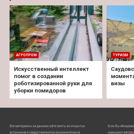
АГРОПРОМ
ТУРИЗМ
Искусственный интеллект
Саудовс
помог в создании
момент
роботизированной руки для
визы
уборки помидоров
Все материалы на данном сайте взяты из открытых
Если Вы обнаружи
источников и предоставляются исключительно в
нарушают авторс