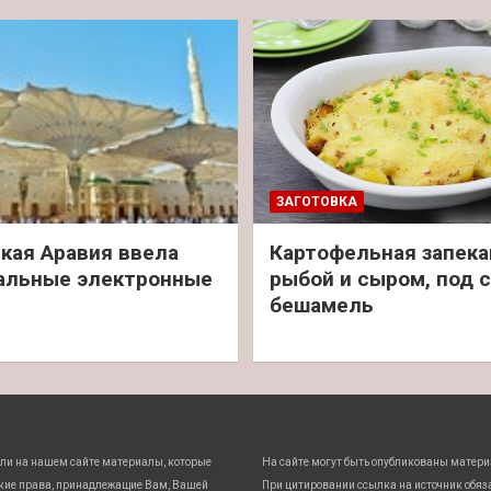
ЗАГОТОВКА
кая Аравия ввела
Картофельная запека
альные электронные
рыбой и сыром, под 
бешамель
ли на нашем сайте материалы, которые
На сайте могут быть опубликованы матери
кие права, принадлежащие Вам, Вашей
При цитировании ссылка на источник обяз