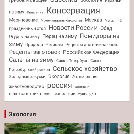
Зоология
грибов и овощей
Кабачки
Консервация
на зиму
Квашение
Москва
Маринование
На
Молекулярная биология
Мусор
Новости России
Обед
праздничный стол
Помидоры на
Перец на зиму
Огурцы на зиму
зиму
Природа
Регионы
Рецепты для начинающих
Рецепты заготовок
Российская Федерация
Салаты на зиму
Санкт-Петербург
Санкт-
Сельское хозяйство
Петербургский регион
Экология
Холодные закуски
Энтомология
россия
животноводство
селекция
сельхозтехника
технологии
соя
фунгициды
Экология