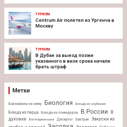
ТУРИЗМ
Centrum Air полетел из Ургенча в
Москву
ТУРИЗМ
В Дубае за выезд позже
указанного в визе срока начали
брать штраф
Метки
Биология
Баклажаны на зиму
Блюда из клубники
В России
В
Блюда из перца
Блюда из помидоров
духовке
Закуски из
Десерты
Завтрак
Вегетарианские
Засолка