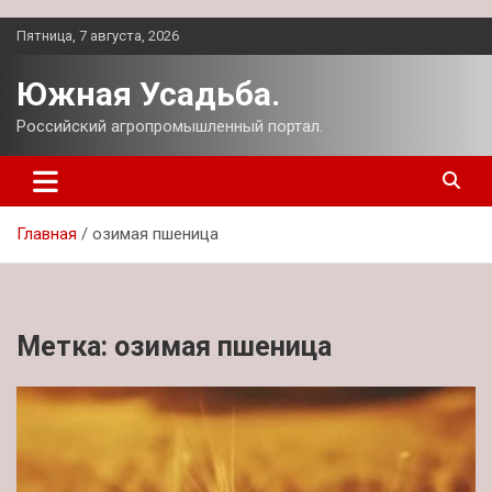
Перейти
Пятница, 7 августа, 2026
к
содержимому
Южная Усадьба.
Российский агропромышленный портал.
Главная
озимая пшеница
Метка:
озимая пшеница