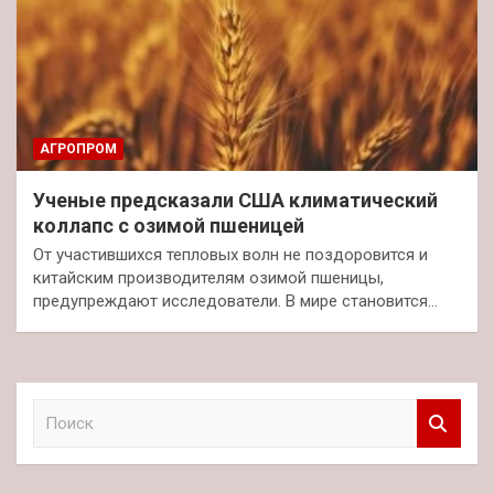
АГРОПРОМ
Ученые предсказали США климатический
коллапс с озимой пшеницей
От участившихся тепловых волн не поздоровится и
китайским производителям озимой пшеницы,
предупреждают исследователи. В мире становится…
П
о
и
с